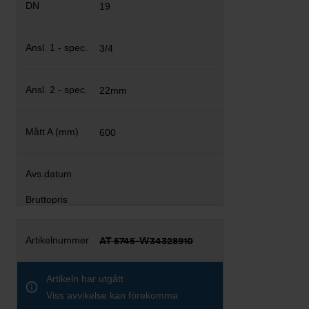
19
3/4
22mm
600
AT 5745-W34328910
Artikeln har utgått
Viss avvikelse kan förekomma