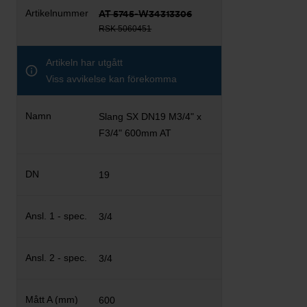
AT 5745-W34313306
RSK 5060451
Artikeln har utgått
Viss avvikelse kan förekomma
Slang SX DN19 M3/4" x
F3/4" 600mm AT
19
3/4
3/4
600