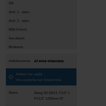
AT 5745-W32111212
Artikeln har utgått
Viss avvikelse kan förekomma
Slang SX DN13. F1/2" x
FC1/2" 1200mm AT