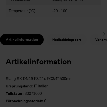
Temperatur (°C)
-20 - 100
S
Artikelinformation
Nedladdningsbart
Variant
t
Artikelinformation
Slang SX DN19 F3/4" x FC3/4" 500mm
Ursprungsland:
IT Italien
Tullstatnr:
83071000
Förpackningsstorlek:
0