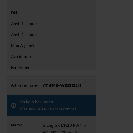
AT 5745-W32313215
Artikeln har utgått
Viss avvikelse kan förekomma
Slang SX DN13 F3/4" x
FC3/4" 1500mm AT