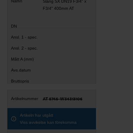
Slang SX DN19 F3/4" x
F3/4" 400mm AT
AT 5745-W34313106
Artikeln har utgått
Viss avvikelse kan förekomma