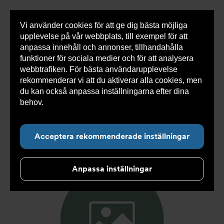
Vi använder cookies för att ge dig bästa möjliga
Visa
0 varor
Snabborder
upplevelse på vår webbplats, till exempel för att
inneh
anpassa innehåll och annonser, tillhandahålla
funktioner för sociala medier och för att analysera
webbtrafiken. För bästa användarupplevelse
Du
Armatec
>
Produkter
>
Kyla
>
Slang
>
Slang
rekommenderar vi att du aktiverar alla cookies, men
är
SX
>
Slang SX AT 5745-
>
Slang SX DN19 F3/4" x
här:
FC3/4" 500mm AT 5745-W34313205
du kan också anpassa inställningarna efter dina
behov.
Läs mer om våra cookies här.
Acceptera rekommenderade inställningar
Anpassa inställningar