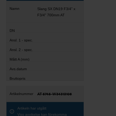
Slang SX DN19 F3/4" x
F3/4" 700mm AT
AT 5745-W34313108
Artikeln har utgått
Viss avvikelse kan förekomma