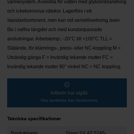
värmesystem. Avsedda för vatten med glykolinblandning
och ickekorrosiva vätskor. Lagerförs i ett
standardsortiment, men kan vid serietillverkning även
fås i valfria längder och med kundanpassade
anslutningar. Arbetstemp.: -20°C till +100°C TLL =
Slätände, för klämrings-, press- eller NC-koppling M =
Utvändig gänga F = Invändig lekande mutter FC =
Invändig lekande mutter 90° vinkel NC = NC koppling.
Artikeln har utgått
Viss avvikelse kan förekomma
Tekniska specifikationer
Produktserie
Slang SX AT 5745-