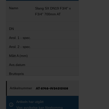
Slang SX DN19 F3/4" x
F3/4" 700mm AT
AT 5745-W34313108
Artikeln har utgått
Viss avvikelse kan förekomma