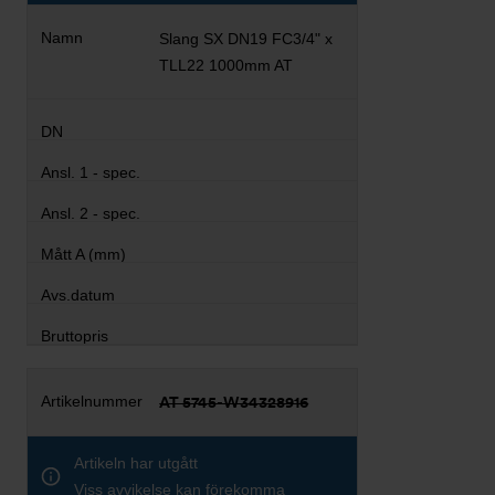
Slang SX DN19 FC3/4" x
TLL22 1000mm AT
AT 5745-W34328916
Artikeln har utgått
Viss avvikelse kan förekomma