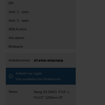
AT 5745-W32111212
Artikeln har utgått
Viss avvikelse kan förekomma
Slang SX DN13. F1/2" x
FC1/2" 1200mm AT