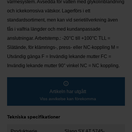
värmesystem. Avsedda för vatten med glykolinblandning
och ickekorrosiva vätskor. Lagerförs i ett
standardsortiment, men kan vid serietillverkning även
fås i valfria längder och med kundanpassade
anslutningar. Arbetstemp.: -20°C till +100°C TLL =
Slätände, för klämrings-, press- eller NC-koppling M =
Utvändig gänga F = Invändig lekande mutter FC =
Invändig lekande mutter 90° vinkel NC = NC koppling.
Artikeln har utgått
Viss avvikelse kan förekomma
Tekniska specifikationer
Produktserie
Slang SX AT 5745-