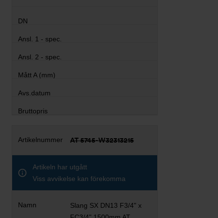
AT 5745-W32313215
Artikeln har utgått
Viss avvikelse kan förekomma
Slang SX DN13 F3/4" x
FC3/4" 1500mm AT