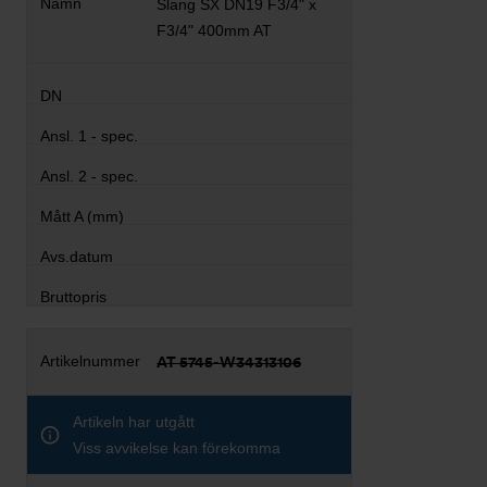
Slang SX DN19 F3/4" x
F3/4" 400mm AT
AT 5745-W34313106
Artikeln har utgått
Viss avvikelse kan förekomma