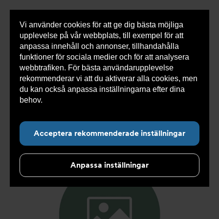
Vi använder cookies för att ge dig bästa möjliga
Visa
0 varor
Snabborder
upplevelse på vår webbplats, till exempel för att
inneh
anpassa innehåll och annonser, tillhandahålla
funktioner för sociala medier och för att analysera
webbtrafiken. För bästa användarupplevelse
Du
Armatec
>
Produkter
>
Kyla
>
Slang
>
Slang
rekommenderar vi att du aktiverar alla cookies, men
är
SX
>
Slang SX AT 5745-
>
Slang SX DN19 F3/4" x F3/4"
här:
800mm AT 5745-W34313108
du kan också anpassa inställningarna efter dina
behov.
Läs mer om våra cookies här.
Acceptera rekommenderade inställningar
Anpassa inställningar