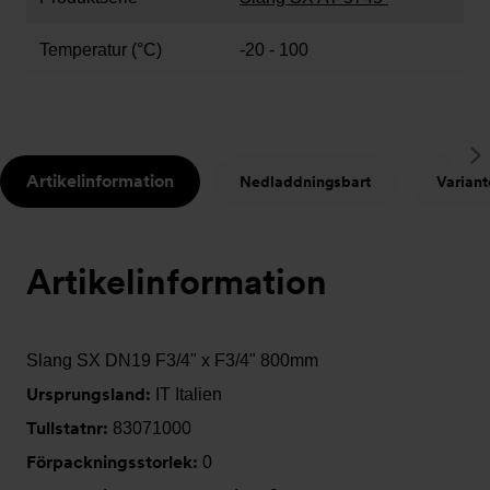
Temperatur (°C)
-20 - 100
S
Artikelinformation
Nedladdningsbart
Variant
t
Artikelinformation
Slang SX DN19 F3/4" x F3/4" 800mm
Ursprungsland:
IT Italien
Tullstatnr:
83071000
Förpackningsstorlek:
0