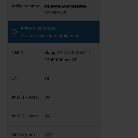
AT 5745-W34313306
RSK 5060451
Artikeln har utgått
Viss avvikelse kan förekomma
Slang SX DN19 M3/4" x
F3/4" 600mm AT
19
3/4
3/4
600