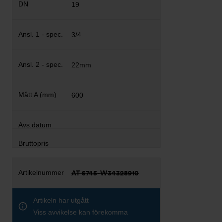
19
3/4
22mm
600
AT 5745-W34328910
Artikeln har utgått
Viss avvikelse kan förekomma