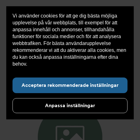
Vi använder cookies för att ge dig bästa möjliga
Visa
0 varor
Snabborder
upplevelse på vår webbplats, till exempel för att
inneh
anpassa innehåll och annonser, tillhandahålla
funktioner för sociala medier och för att analysera
webbtrafiken. För bästa användarupplevelse
Du
Armatec
>
Produkter
>
Kyla
>
Slang
>
Slang
rekommenderar vi att du aktiverar alla cookies, men
är
SX
>
Slang SX AT 5745-
>
Slang SX DN19 F3/4" x F3/4"
här:
500mm AT 5745-W34313105
du kan också anpassa inställningarna efter dina
behov.
Läs mer om våra cookies här.
Acceptera rekommenderade inställningar
Anpassa inställningar