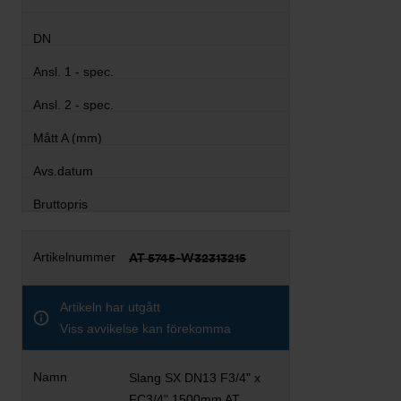
AT 5745-W32313215
Artikeln har utgått
Viss avvikelse kan förekomma
Slang SX DN13 F3/4" x
FC3/4" 1500mm AT