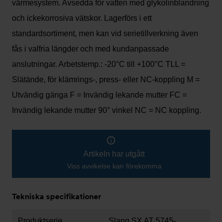
värmesystem. Avsedda för vatten med glykolinblandning
och ickekorrosiva vätskor. Lagerförs i ett
standardsortiment, men kan vid serietillverkning även
fås i valfria längder och med kundanpassade
anslutningar. Arbetstemp.: -20°C till +100°C TLL =
Slätände, för klämrings-, press- eller NC-koppling M =
Utvändig gänga F = Invändig lekande mutter FC =
Invändig lekande mutter 90° vinkel NC = NC koppling.
Artikeln har utgått
Viss avvikelse kan förekomma
Tekniska specifikationer
Produktserie
Slang SX AT 5745-