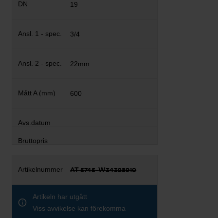
19
3/4
22mm
600
AT 5745-W34328910
Artikeln har utgått
Viss avvikelse kan förekomma