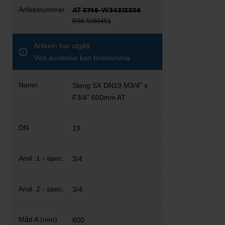
AT 5745-W34313306
RSK 5060451
Artikeln har utgått
Viss avvikelse kan förekomma
Slang SX DN19 M3/4" x
F3/4" 600mm AT
19
3/4
3/4
600