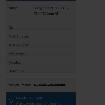
Slang SX DN19 F3/4" x
F3/4" 700mm AT
AT 5745-W34313108
Artikeln har utgått
Viss avvikelse kan förekomma