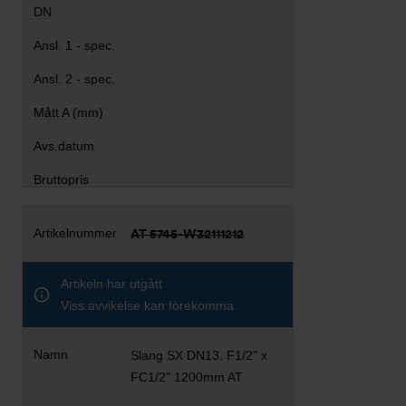
AT 5745-W32111212
Artikeln har utgått
Viss avvikelse kan förekomma
Slang SX DN13. F1/2" x
FC1/2" 1200mm AT