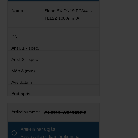
Slang SX DN19 FC3/4" x
TLL22 1000mm AT
AT 5745-W34328916
Artikeln har utgått
Viss avvikelse kan förekomma