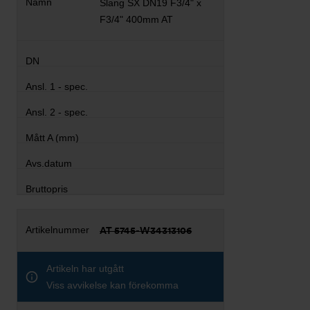
Slang SX DN19 F3/4" x
F3/4" 400mm AT
AT 5745-W34313106
Artikeln har utgått
Viss avvikelse kan förekomma