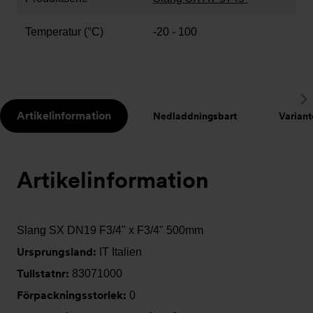
Temperatur (°C)
-20 - 100
S
Artikelinformation
Nedladdningsbart
Variant
t
Artikelinformation
Slang SX DN19 F3/4" x F3/4" 500mm
Ursprungsland:
IT Italien
Tullstatnr:
83071000
Förpackningsstorlek:
0