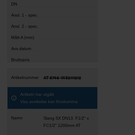
AT 5745-W32111212
Artikeln har utgått
Viss avvikelse kan förekomma
Slang SX DN13. F1/2" x
FC1/2" 1200mm AT