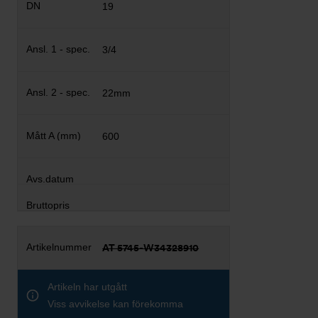
19
3/4
22mm
600
AT 5745-W34328910
Artikeln har utgått
Viss avvikelse kan förekomma