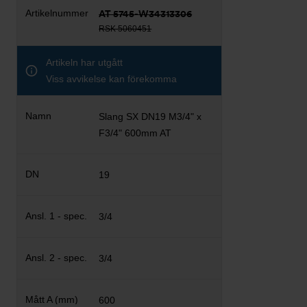
AT 5745-W34313306
RSK 5060451
Artikeln har utgått
Viss avvikelse kan förekomma
Slang SX DN19 M3/4" x
F3/4" 600mm AT
19
3/4
3/4
600