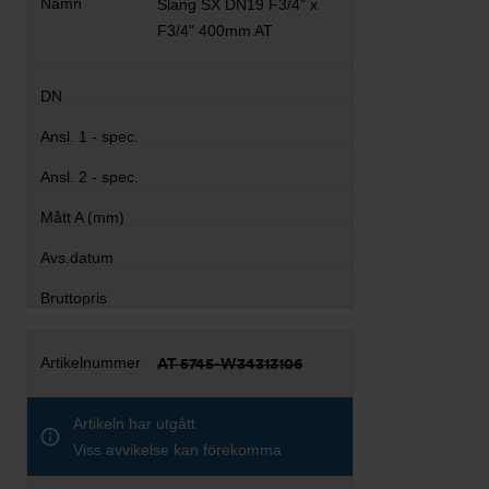
Slang SX DN19 F3/4" x
F3/4" 400mm AT
AT 5745-W34313106
Artikeln har utgått
Viss avvikelse kan förekomma