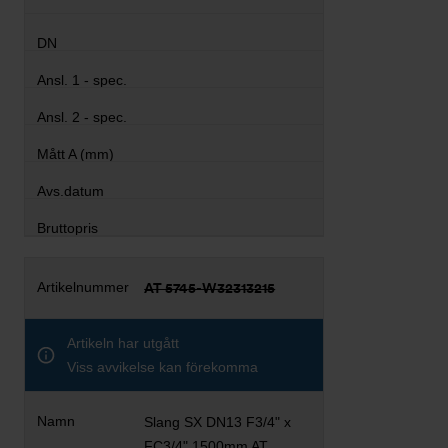
AT 5745-W32313215
Artikeln har utgått
Viss avvikelse kan förekomma
Slang SX DN13 F3/4" x
FC3/4" 1500mm AT