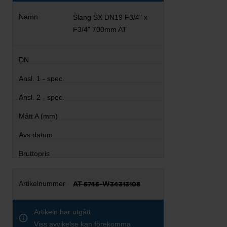
Slang SX DN19 F3/4" x
F3/4" 700mm AT
AT 5745-W34313108
Artikeln har utgått
Viss avvikelse kan förekomma