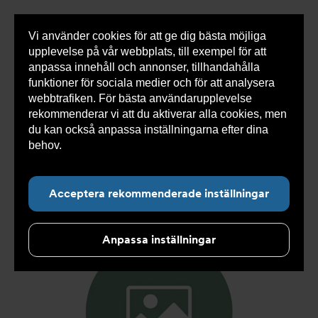
Vi använder cookies för att ge dig bästa möjliga
Visa
0 varor
Snabborder
upplevelse på vår webbplats, till exempel för att
inneh
anpassa innehåll och annonser, tillhandahålla
funktioner för sociala medier och för att analysera
webbtrafiken. För bästa användarupplevelse
Du
Armatec
>
Produkter
>
Kyla
>
Slang
>
Slang
rekommenderar vi att du aktiverar alla cookies, men
är
SX
>
Slang SX AT 5745-
>
Slang SX DN13 F1/2" x F3/4"
här:
3000mm AT 5745-W32113130
du kan också anpassa inställningarna efter dina
behov.
Läs mer om våra cookies här.
Acceptera rekommenderade inställningar
Anpassa inställningar