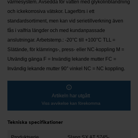
värmesystem. Avsedda för vatten med glykolinblandning
och ickekorrosiva vätskor. Lagerförs i ett
standardsortiment, men kan vid serietillverkning även
fås i valfria längder och med kundanpassade
anslutningar. Arbetstemp.: -20°C till +100°C TLL =
Slätände, för klämrings-, press- eller NC-koppling M =
Utvändig gänga F = Invändig lekande mutter FC =
Invändig lekande mutter 90° vinkel NC = NC koppling.
Artikeln har utgått
Viss avvikelse kan förekomma
Tekniska specifikationer
Produktserie
Slang SX AT 5745-