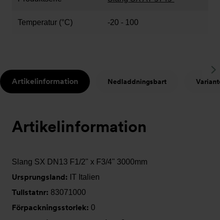
Temperatur (°C)
-20 - 100
S
Artikelinformation
Nedladdningsbart
Variant
t
Artikelinformation
Slang SX DN13 F1/2" x F3/4" 3000mm
Ursprungsland:
IT Italien
Tullstatnr:
83071000
Förpackningsstorlek:
0