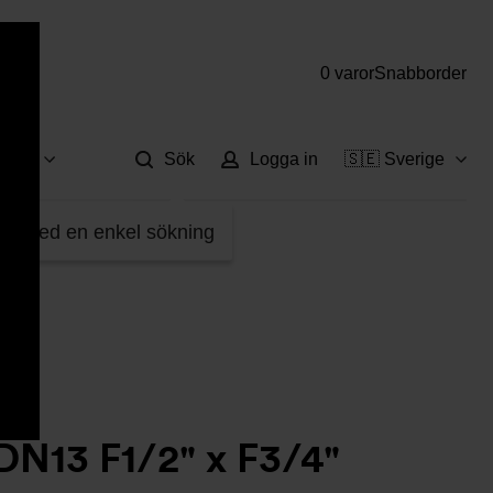
0 varor
Snabborder
Hjä
vice
Sök
Logga in
🇸🇪 Sverige
W32113115
fter med en enkel sökning
DN13 F1/2" x F3/4"