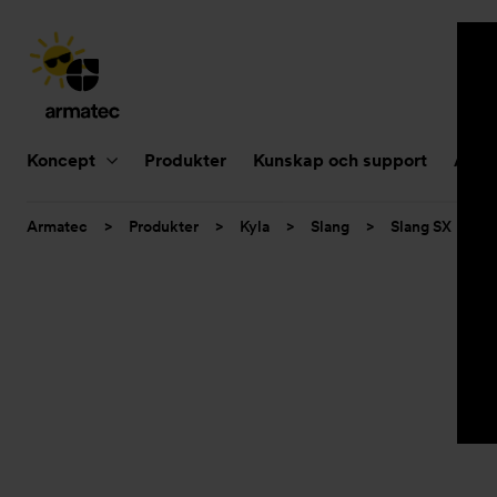
Huvudnavigering
Koncept
Produkter
Kunskap och support
Aktue
Du
Armatec
>
Produkter
>
Kyla
>
Slang
>
Slang SX
>
är
här: