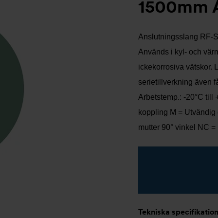
1500mm A
Anslutningsslang RF-SX
Används i kyl- och vär
ickekorrosiva vätskor. 
serietillverkning även 
Arbetstemp.: -20°C till
koppling M = Utvändig 
mutter 90° vinkel NC =
Tekniska specifikatio