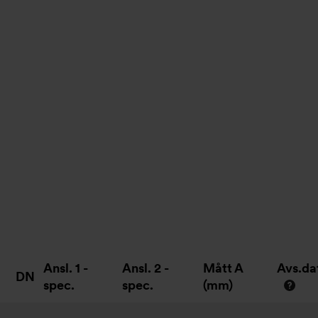
Ansl. 1 -
Ansl. 2 -
Mått A
Avs.d
DN
spec.
spec.
(mm)