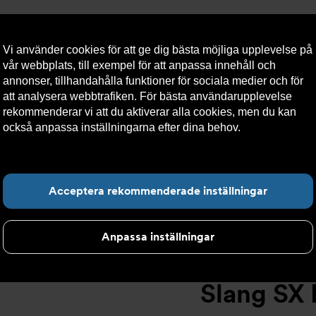
Vi använder cookies för att ge dig bästa möjliga upplevelse på
vår webbplats, till exempel för att anpassa innehåll och
annonser, tillhandahålla funktioner för sociala medier och för
att analysera webbtrafiken. För bästa användarupplevelse
llt
Om Armatec
Hållbarhet
Kontakta oss
Kundser
rekommenderar vi att du aktiverar alla cookies, men du kan
också anpassa inställningarna efter dina behov.
Läs mer om
våra cookies här.
Slang SX AT 5745-
>
Slang SX DN13 F1/2" x F3/4" 1500mm AT 5745-
Hitta det du letar e
Acceptera rekommenderade inställningar
Anpassa inställningar
Slang SX 