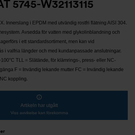
T 5745-W32113115
. Innerslang i EPDM med utvändig rostfri flätning AISI 304.
mesystem. Avsedda för vatten med glykolinblandning och
Lagerförs i ett standardsortiment, men kan vid
fås i valfria längder och med kundanpassade anslutningar.
 +100°C TLL = Slätände, för klämrings-, press- eller NC-
gänga F = Invändig lekande mutter FC = Invändig lekande
 NC koppling.
Artikeln har utgått
Viss avvikelse kan förekomma
ner