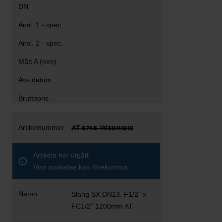
AT 5745-W32111212
Artikeln har utgått
Viss avvikelse kan förekomma
Slang SX DN13. F1/2" x
FC1/2" 1200mm AT