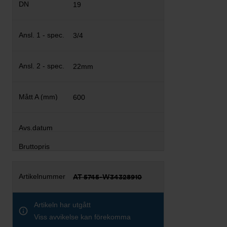
19
3/4
22mm
600
AT 5745-W34328910
Artikeln har utgått
Viss avvikelse kan förekomma