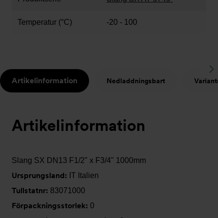
Temperatur (°C)
-20 - 100
S
Artikelinformation
Nedladdningsbart
Variant
t
Artikelinformation
Slang SX DN13 F1/2" x F3/4" 1000mm
Ursprungsland:
IT Italien
Tullstatnr:
83071000
Förpackningsstorlek:
0