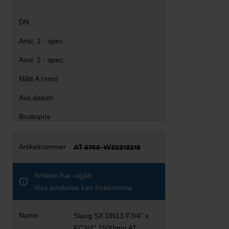
AT 5745-W32313215
Artikeln har utgått
Viss avvikelse kan förekomma
Slang SX DN13 F3/4" x
FC3/4" 1500mm AT