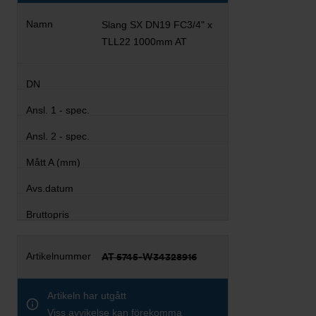
Slang SX DN19 FC3/4" x
TLL22 1000mm AT
AT 5745-W34328916
Artikeln har utgått
Viss avvikelse kan förekomma