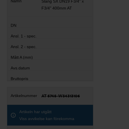
Slang SX DN19 F3/4" x
F3/4" 400mm AT
AT 5745-W34313106
Artikeln har utgått
Viss avvikelse kan förekomma