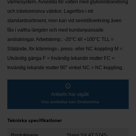
värmesystem. Avsedda för vatten med glykolinblandning
och ickekorrosiva vätskor. Lagerförs i ett
standardsortiment, men kan vid serietillverkning även
fås i valfria längder och med kundanpassade
anslutningar. Arbetstemp.: -20°C till +100°C TLL =
Slätände, för klämrings-, press- eller NC-koppling M =
Utvändig gänga F = Invändig lekande mutter FC =
Invändig lekande mutter 90° vinkel NC = NC koppling.
Artikeln har utgått
Viss avvikelse kan förekomma
Tekniska specifikationer
Produktserie
Slang SX AT 5745-