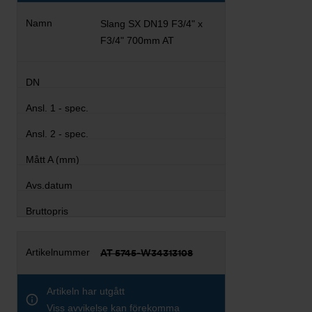
Slang SX DN19 F3/4" x
F3/4" 700mm AT
AT 5745-W34313108
Artikeln har utgått
Viss avvikelse kan förekomma