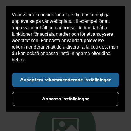
Vi använder cookies för att ge dig bästa möjliga
Visa
0 varor
Snabborder
upplevelse på vår webbplats, till exempel för att
inneh
anpassa innehåll och annonser, tillhandahålla
funktioner för sociala medier och för att analysera
webbtrafiken. För bästa användarupplevelse
Du
Armatec
>
Produkter
>
Kyla
>
Slang
>
Slang
rekommenderar vi att du aktiverar alla cookies, men
är
SX
>
Slang SX AT 5745-
>
Slang SX DN13 F1/2" x F3/4"
här:
1000mm AT 5745-W32113110
du kan också anpassa inställningarna efter dina
behov.
Läs mer om våra cookies här.
Acceptera rekommenderade inställningar
Anpassa inställningar