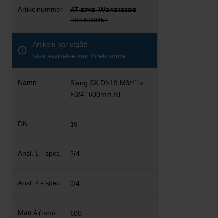
AT 5745-W34313306
RSK 5060451
Artikeln har utgått
Viss avvikelse kan förekomma
Slang SX DN19 M3/4" x
F3/4" 600mm AT
19
3/4
3/4
600