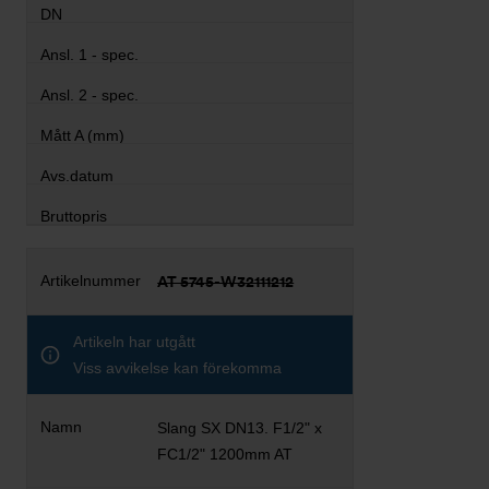
AT 5745-W32111212
Artikeln har utgått
Viss avvikelse kan förekomma
Slang SX DN13. F1/2" x
FC1/2" 1200mm AT