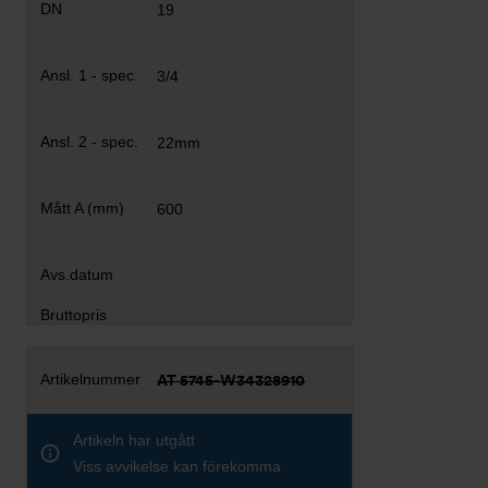
19
3/4
22mm
600
AT 5745-W34328910
Artikeln har utgått
Viss avvikelse kan förekomma