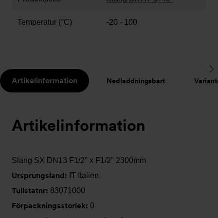
Temperatur (°C)
-20 - 100
S
Artikelinformation
Nedladdningsbart
Variant
t
Artikelinformation
Slang SX DN13 F1/2" x F1/2" 2300mm
Ursprungsland:
IT Italien
Tullstatnr:
83071000
Förpackningsstorlek:
0