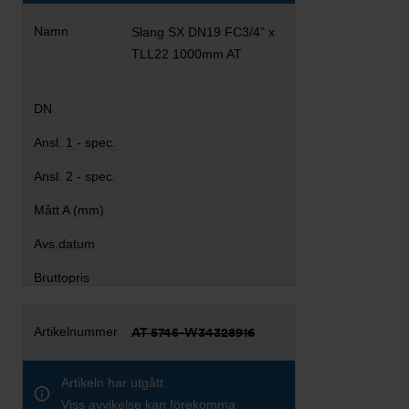
Slang SX DN19 FC3/4" x
TLL22 1000mm AT
AT 5745-W34328916
Artikeln har utgått
Viss avvikelse kan förekomma