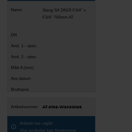
Slang SX DN19 F3/4" x
F3/4" 700mm AT
AT 5745-W34313108
Artikeln har utgått
Viss avvikelse kan förekomma