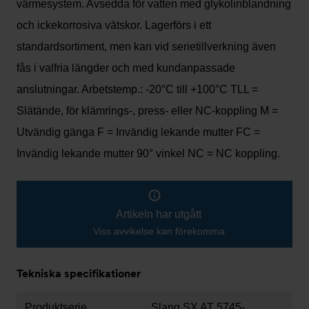
värmesystem. Avsedda för vatten med glykolinblandning
och ickekorrosiva vätskor. Lagerförs i ett
standardsortiment, men kan vid serietillverkning även
fås i valfria längder och med kundanpassade
anslutningar. Arbetstemp.: -20°C till +100°C TLL =
Slätände, för klämrings-, press- eller NC-koppling M =
Utvändig gänga F = Invändig lekande mutter FC =
Invändig lekande mutter 90° vinkel NC = NC koppling.
Artikeln har utgått
Viss avvikelse kan förekomma
Tekniska specifikationer
Produktserie
Slang SX AT 5745-