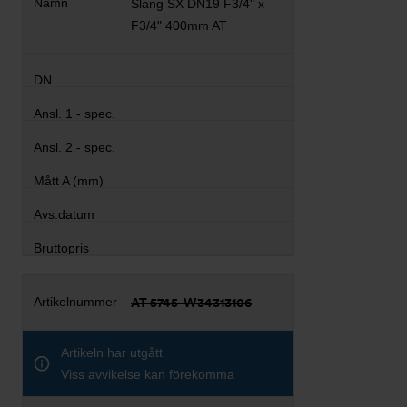
Slang SX DN19 F3/4" x
F3/4" 400mm AT
AT 5745-W34313106
Artikeln har utgått
Viss avvikelse kan förekomma