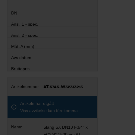
AT 5745-W32313215
Artikeln har utgått
Viss avvikelse kan förekomma
Slang SX DN13 F3/4" x
FC3/4" 1500mm AT