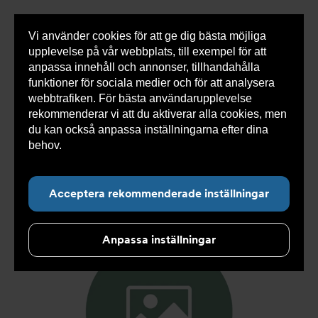
Vi använder cookies för att ge dig bästa möjliga
Visa
0 varor
Snabborder
upplevelse på vår webbplats, till exempel för att
inneh
anpassa innehåll och annonser, tillhandahålla
funktioner för sociala medier och för att analysera
webbtrafiken. För bästa användarupplevelse
Du
Armatec
>
Produkter
>
Kyla
>
Slang
>
Slang
rekommenderar vi att du aktiverar alla cookies, men
är
SX
>
Slang SX AT 5745-
>
Slang SX DN13 F1/2" x F1/2"
här:
2300mm AT 5745-W32111123
du kan också anpassa inställningarna efter dina
behov.
Läs mer om våra cookies här.
Acceptera rekommenderade inställningar
Anpassa inställningar