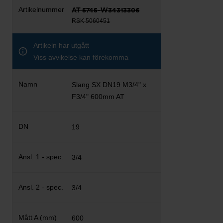
AT 5745-W34313306
RSK 5060451
Artikeln har utgått
Viss avvikelse kan förekomma
Slang SX DN19 M3/4" x
F3/4" 600mm AT
19
3/4
3/4
600