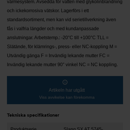
värmesystem. Avsedda för vatten med glykolinblandning
och ickekorrosiva vätskor. Lagerförs i ett
standardsortiment, men kan vid serietillverkning även
fås i valfria längder och med kundanpassade
anslutningar. Arbetstemp.: -20°C till +100°C TLL =
Slätände, för klämrings-, press- eller NC-koppling M =
Utvändig gänga F = Invändig lekande mutter FC =
Invändig lekande mutter 90° vinkel NC = NC koppling.
Artikeln har utgått
Viss avvikelse kan förekomma
Tekniska specifikationer
Produktserie
Slang SX AT 5745-