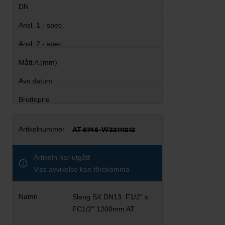
AT 5745-W32111212
Artikeln har utgått
Viss avvikelse kan förekomma
Slang SX DN13. F1/2" x
FC1/2" 1200mm AT