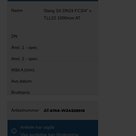
Slang SX DN19 FC3/4" x
TLL22 1000mm AT
AT 5745-W34328916
Artikeln har utgått
Viss avvikelse kan förekomma