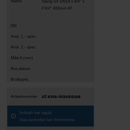
Slang SX DN19 F3/4" x
F3/4" 400mm AT
AT 5745-W34313106
Artikeln har utgått
Viss avvikelse kan förekomma