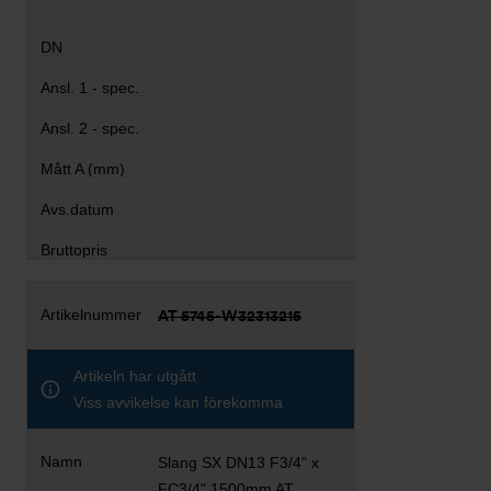
AT 5745-W32313215
Artikeln har utgått
Viss avvikelse kan förekomma
Slang SX DN13 F3/4" x
FC3/4" 1500mm AT