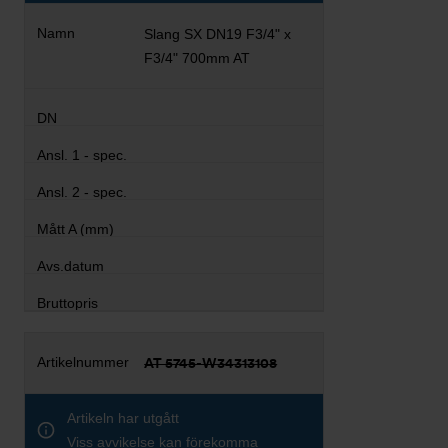
Slang SX DN19 F3/4" x
F3/4" 700mm AT
AT 5745-W34313108
Artikeln har utgått
Viss avvikelse kan förekomma