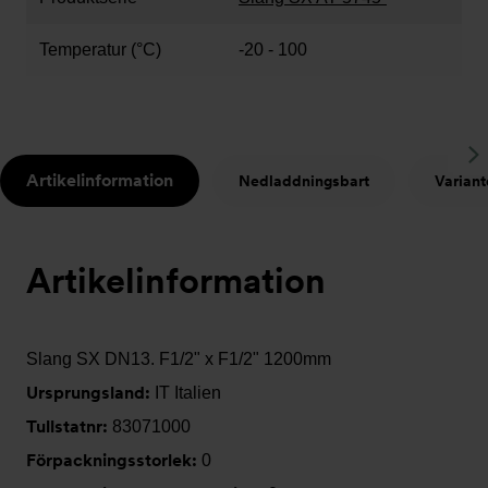
Temperatur (°C)
-20 - 100
S
Artikelinformation
Nedladdningsbart
Variant
t
Artikelinformation
Slang SX DN13. F1/2" x F1/2" 1200mm
Ursprungsland:
IT Italien
Tullstatnr:
83071000
Förpackningsstorlek:
0