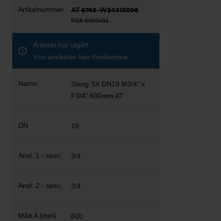
AT 5745-W34313306
RSK 5060451
Artikeln har utgått
Viss avvikelse kan förekomma
Slang SX DN19 M3/4" x
F3/4" 600mm AT
19
3/4
3/4
600