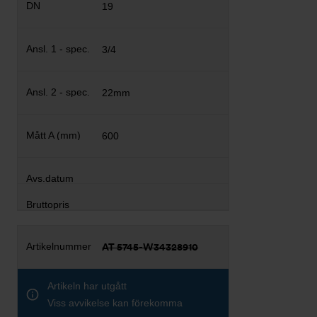
19
3/4
22mm
600
AT 5745-W34328910
Artikeln har utgått
Viss avvikelse kan förekomma