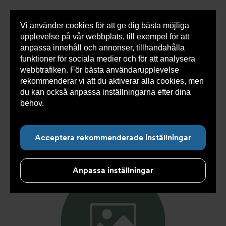
Vi använder cookies för att ge dig bästa möjliga
Visa
0 varor
Snabborder
upplevelse på vår webbplats, till exempel för att
inneh
anpassa innehåll och annonser, tillhandahålla
funktioner för sociala medier och för att analysera
webbtrafiken. För bästa användarupplevelse
Du
Armatec
>
Produkter
>
Kyla
>
Slang
>
Slang
rekommenderar vi att du aktiverar alla cookies, men
är
SX
>
Slang SX AT 5745-
>
Slang SX DN13. F1/2" x F1/2"
här:
1200mm AT 5745-W32111112
du kan också anpassa inställningarna efter dina
behov.
Läs mer om våra cookies här.
Acceptera rekommenderade inställningar
Anpassa inställningar