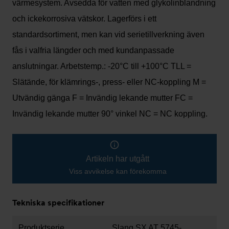
värmesystem. Avsedda för vatten med glykolinblandning
och ickekorrosiva vätskor. Lagerförs i ett
standardsortiment, men kan vid serietillverkning även
fås i valfria längder och med kundanpassade
anslutningar. Arbetstemp.: -20°C till +100°C TLL =
Slätände, för klämrings-, press- eller NC-koppling M =
Utvändig gänga F = Invändig lekande mutter FC =
Invändig lekande mutter 90° vinkel NC = NC koppling.
Artikeln har utgått
Viss avvikelse kan förekomma
Tekniska specifikationer
Produktserie
Slang SX AT 5745-