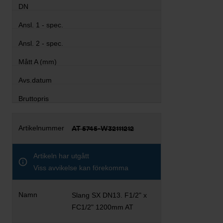
AT 5745-W32111212
Artikeln har utgått
Viss avvikelse kan förekomma
Slang SX DN13. F1/2" x
FC1/2" 1200mm AT