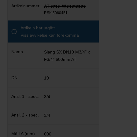
AT 5745-W34313306
RSK 5060451
Artikeln har utgått
Viss avvikelse kan förekomma
Slang SX DN19 M3/4" x
F3/4" 600mm AT
19
3/4
3/4
600