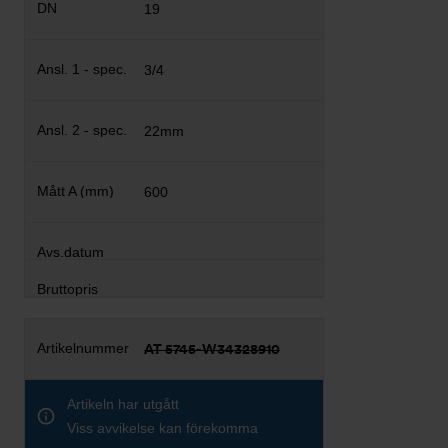
19
3/4
22mm
600
AT 5745-W34328910
Artikeln har utgått
Viss avvikelse kan förekomma