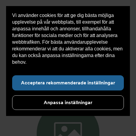
Vi använder cookies för att ge dig bästa möjliga
Visa
0 varor
Snabborder
upplevelse på vår webbplats, till exempel för att
inneh
anpassa innehåll och annonser, tillhandahålla
funktioner för sociala medier och för att analysera
webbtrafiken. För bästa användarupplevelse
Du
Armatec
>
Produkter
>
Kyla
>
Slang
>
Slang
rekommenderar vi att du aktiverar alla cookies, men
är
SX
>
Slang SX AT 5745-
>
Slang SX DN13 F1/2" x F1/2"
här:
400mm AT 5745-W32111104
du kan också anpassa inställningarna efter dina
behov.
Läs mer om våra cookies här.
Acceptera rekommenderade inställningar
Anpassa inställningar