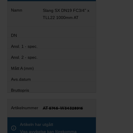
Slang SX DN19 FC3/4" x
TLL22 1000mm AT
AT 5745-W34328916
Artikeln har utgått
Viss avvikelse kan förekomma