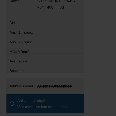
Slang SX DN19 F3/4" x
F3/4" 400mm AT
AT 5745-W34313106
Artikeln har utgått
Viss avvikelse kan förekomma