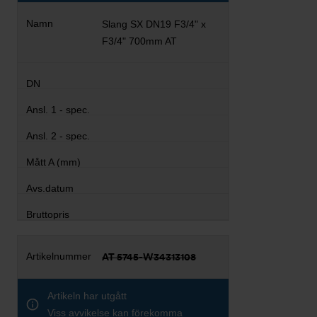
Slang SX DN19 F3/4" x
F3/4" 700mm AT
AT 5745-W34313108
Artikeln har utgått
Viss avvikelse kan förekomma