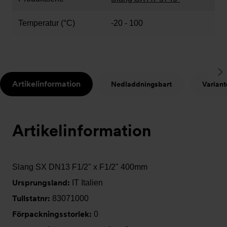
Temperatur (°C)
-20 - 100
S
Artikelinformation
Nedladdningsbart
Variant
t
Artikelinformation
Slang SX DN13 F1/2" x F1/2" 400mm
Ursprungsland:
IT Italien
Tullstatnr:
83071000
Förpackningsstorlek:
0