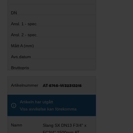
AT 5745-W32313215
Artikeln har utgått
Viss avvikelse kan förekomma
Slang SX DN13 F3/4" x
FC3/4" 1500mm AT