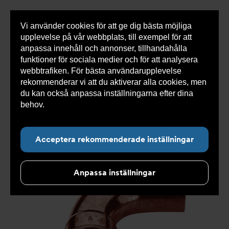
Vi använder cookies för att ge dig bästa möjliga
Visa
0 varor
Snabborder
upplevelse på vår webbplats, till exempel för att
inneh
anpassa innehåll och annonser, tillhandahålla
funktioner för sociala medier och för att analysera
webbtrafiken. För bästa användarupplevelse
Du
Armatec
>
Produkter
>
Kyla
>
Rörkopplingar
>
rekommenderar vi att du aktiverar alla cookies, men
är
Presskopplingar
>
Pressvinkel Secur AT 5153-
här:
du kan också anpassa inställningarna efter dina
behov.
Läs mer om våra cookies här.
Acceptera rekommenderade inställningar
Anpassa inställningar