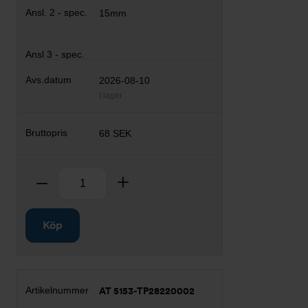
15mm
2026-08-10
I lager
68 SEK
Antal
Ta bort
Lägg till
Köp
AT 5153-TP28220002