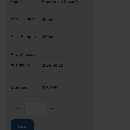
Pressvinkel Secur AT
28mm
28mm
2026-08-10
I lager
226 SEK
Antal
Ta bort
Lägg till
Köp