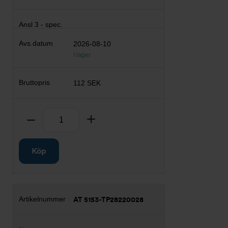
2026-08-10
I lager
112 SEK
Antal
Ta bort
Lägg till
Köp
AT 5153-TP28220028