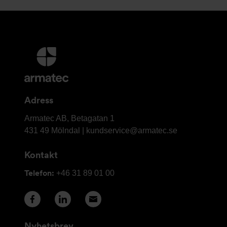
Ytterligare
information
och
kontaktuppgifter
Adress
Armatec
Armatec AB, Betagatan 1
AB
431 49 Mölndal |
kundservice@armatec.se
Kontakt
Telefon:
+46 31 89 01 00
Nyhetsbrev