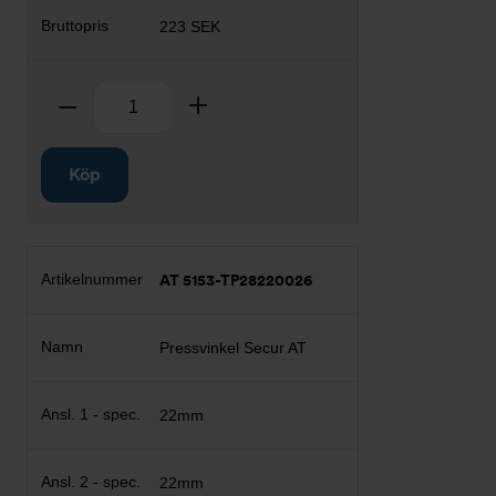
223 SEK
Antal
Ta bort
Lägg till
Köp
AT 5153-TP28220026
Pressvinkel Secur AT
22mm
22mm