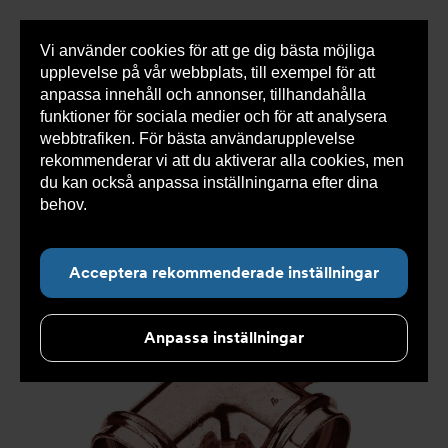
Vi använder cookies för att ge dig bästa möjliga
Visa
0 varor
Snabborder
upplevelse på vår webbplats, till exempel för att
inneh
anpassa innehåll och annonser, tillhandahålla
funktioner för sociala medier och för att analysera
webbtrafiken. För bästa användarupplevelse
Du
Armatec
>
Produkter
>
Kyla
>
Rörkopplingar
>
rekommenderar vi att du aktiverar alla cookies, men
är
Presskopplingar
>
Press T-rör AT 5153-
här:
du kan också anpassa inställningarna efter dina
behov.
Läs mer om våra cookies här.
Acceptera rekommenderade inställningar
Anpassa inställningar