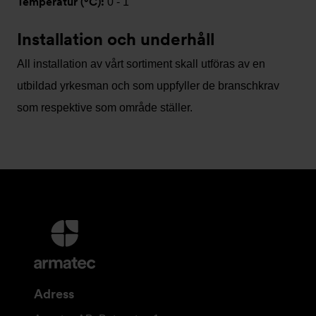
Temperatur (°C):
0 - 1
Installation och underhåll
All installation av vårt sortiment skall utföras av en
utbildad yrkesman och som uppfyller de branschkrav
som respektive som område ställer.
Ytterligare
information
och
kontaktuppgifter
Adress