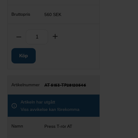
560 SEK
Antal
Ta bort
Lägg till
Köp
AT 5153-TP28120546
Artikeln har utgått
Viss avvikelse kan förekomma
Press T-rör AT