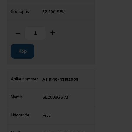
32 200 SEK
Antal
Ta bort
Lägg till
Köp
AT 8140-43182008
SE2008GS AT
Frys