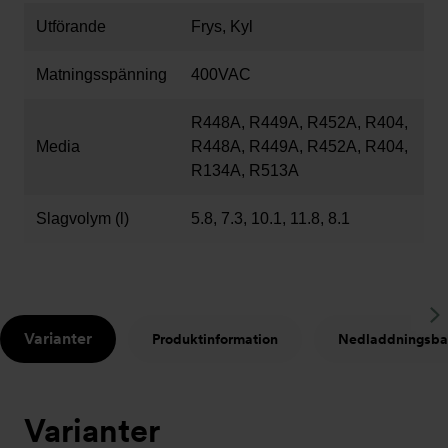
Utförande
Frys, Kyl
Matningsspänning
400VAC
R448A, R449A, R452A, R404,
Media
R448A, R449A, R452A, R404,
R134A, R513A
Slagvolym (l)
5.8, 7.3, 10.1, 11.8, 8.1
S
Varianter
Produktinformation
Nedladdningsba
t
Varianter