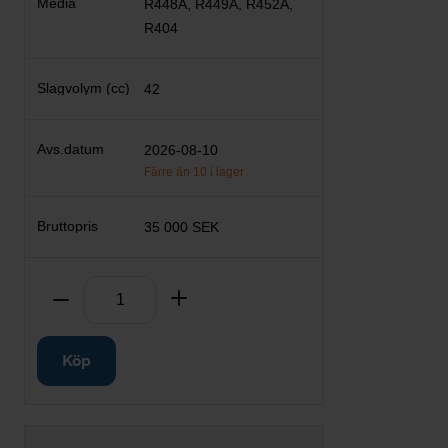
R448A, R449A, R452A,
R404
42
2026-08-10
Färre än 10 i lager
35 000 SEK
Antal
Ta bort
Lägg till
Köp