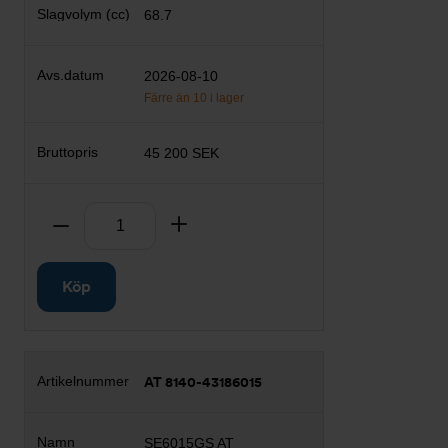
68.7
2026-08-10
Färre än 10 i lager
45 200 SEK
Antal
Ta bort
Lägg till
Köp
AT 8140-43186015
SE6015GS AT