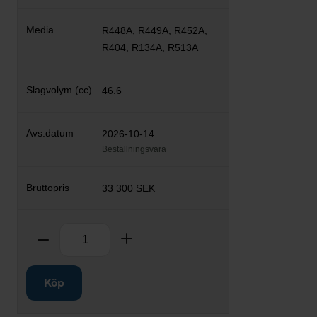
R448A, R449A, R452A,
R404, R134A, R513A
46.6
2026-10-14
Beställningsvara
33 300 SEK
Antal
Ta bort
Lägg till
Köp