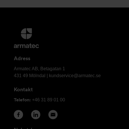
Ytterligare
information
och
kontaktuppgifter
Adress
Armatec
Armatec AB, Betagatan 1
AB
431 49 Mölndal |
kundservice@armatec.se
Kontakt
Telefon:
+46 31 89 01 00