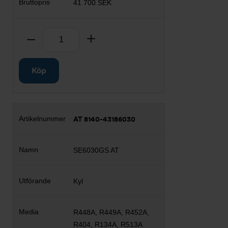
41 700 SEK
Antal
Ta bort
Lägg till
Köp
AT 8140-43186030
SE6030GS AT
Kyl
R448A, R449A, R452A,
R404, R134A, R513A