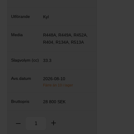
Kyl
R448A, R449A, R452A,
R404, R134A, R513A
33.3
2026-08-10
Färre än 10 i lager
28 800 SEK
Antal
Ta bort
Lägg till