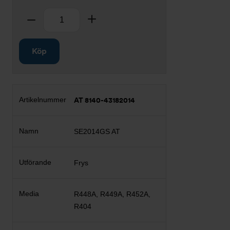
Antal
Ta bort
Lägg till
Köp
AT 8140-43182014
SE2014GS AT
Frys
R448A, R449A, R452A,
R404