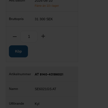
2026-08-10
Färre än 10 i lager
31 300 SEK
Antal
Ta bort
Lägg till
Köp
AT 8140-43186021
SE6021GS AT
Kyl