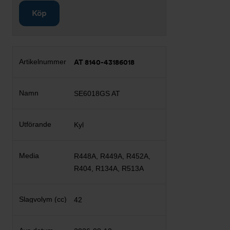
Köp
AT 8140-43186018
SE6018GS AT
Kyl
R448A, R449A, R452A,
R404, R134A, R513A
42