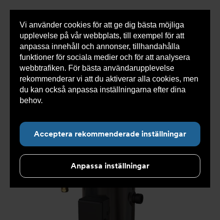
Vi använder cookies för att ge dig bästa möjliga
Visa
0 varor
Snabborder
upplevelse på vår webbplats, till exempel för att
inneh
anpassa innehåll och annonser, tillhandahålla
funktioner för sociala medier och för att analysera
webbtrafiken. För bästa användarupplevelse
Du
Armatec
>
Produkter
>
Kyla
>
Kompressorer och
rekommenderar vi att du aktiverar alla cookies, men
är
aggregat
>
Scrollkompressor
>
Scrollkompressor AT
här:
8140-
du kan också anpassa inställningarna efter dina
behov.
Läs mer om våra cookies här.
Acceptera rekommenderade inställningar
Anpassa inställningar