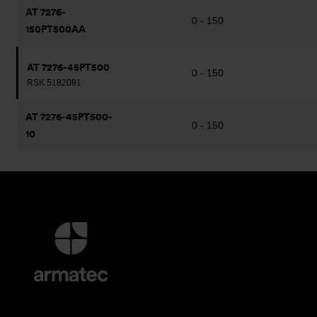
AT 7276-
0 - 150
150PT500AA
AT 7276-45PT500
0 - 150
RSK 5182091
AT 7276-45PT500-
0 - 150
10
Ytterligare
information
och
kontaktuppgifter