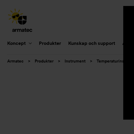
Huvudnavigering
Koncept
Produkter
Kunskap och support
Aktue
Du
Armatec
>
Produkter
>
Instrument
>
Temperaturinstrum
är
här: