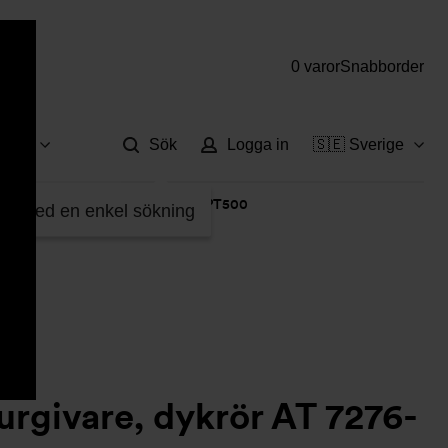
0 varor
Snabborder
Hjä
vice
Sök
Logga in
🇸🇪 Sverige
eraturgivare, dykrör AT 7276-45PT500
fter med en enkel sökning
rgivare, dykrör AT 7276-