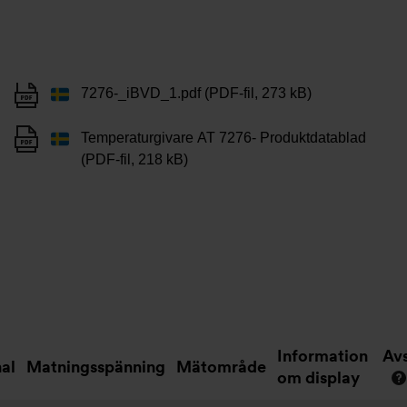
7276-_iBVD_1.pdf (PDF-fil, 273 kB)
Temperaturgivare AT 7276- Produktdatablad
(PDF-fil, 218 kB)
Information
Av
nal
Matningsspänning
Mätområde
om display