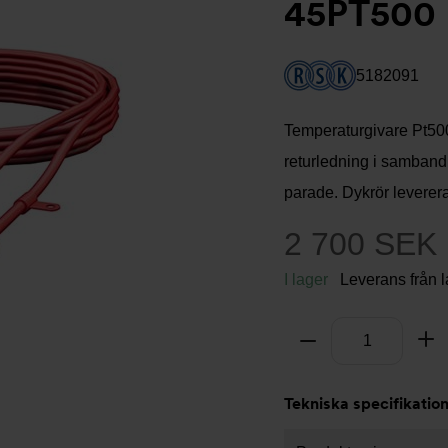
45PT500
5182091
Temperaturgivare Pt500 
returledning i samband
parade. Dykrör leverera
2 700 SEK
I lager
Leverans från 
Antal
Ta bort
Lä
Tekniska specifikatio