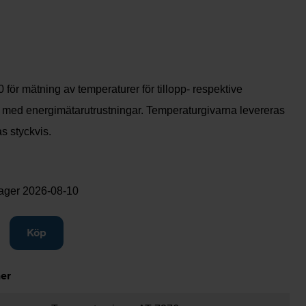
för mätning av temperaturer för tillopp- respektive
 med energimätarutrustningar. Temperaturgivarna levereras
s styckvis.
lager
2026-08-10
gg till
Köp
ner