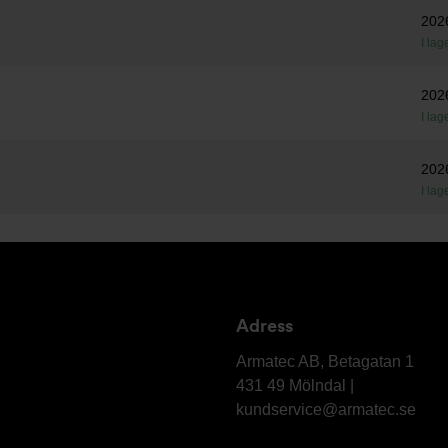
202
I lag
202
I lag
202
I lag
Adress
Armatec
AB
Armatec AB, Betagatan 1
431 49 Mölndal |
kundservice@armatec.se