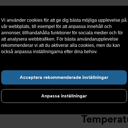
Vi använder cookies för att ge dig bästa möjliga upplevelse på
vår webbplats, till exempel för att anpassa innehåll och
annonser, tillhandahålla funktioner för sociala medier och för
att analysera webbtrafiken. För bästa användarupplevelse
llt
Om Armatec
Hållbarhet
Kontakta oss
Kundser
rekommenderar vi att du aktiverar alla cookies, men du kan
också anpassa inställningarna efter dina behov.
Läs mer om
våra cookies här.
ent
>
Temperaturgivare
>
Temperaturgivare AT 7276-
>
Temp
Hitta det du letar e
Acceptera rekommenderade inställningar
Anpassa inställningar
Temperatu