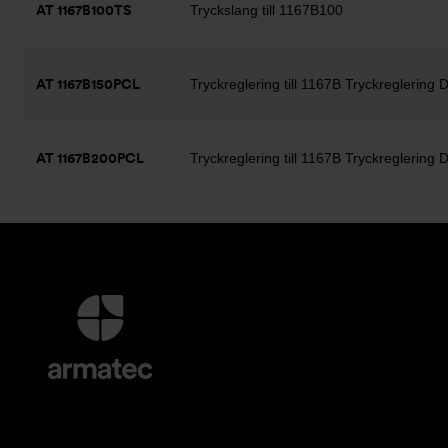
AT 1167B100TS
Tryckslang till 1167B100
AT 1167B150PCL
Tryckreglering till 1167B Tryckreglering
AT 1167B200PCL
Tryckreglering till 1167B Tryckreglering
Ytterligare
information
och
kontaktuppgifter