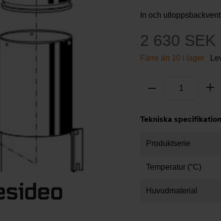
In och utloppsbackventi
2 630 SEK
Färre än 10 i lager
Le
Antal
Ta bort
Lä
Tekniska specifikatio
Produktserie
Temperatur (°C)
Huvudmaterial