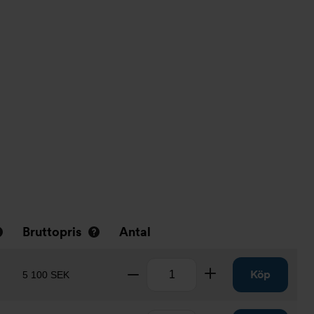
Bruttopris
Antal
Antal
Ta bort
Lägg till
Köp
5 100 SEK