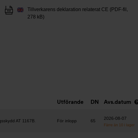
Tillverkarens deklaration relaterat CE (PDF-fil,
278 kB)
Utförande
DN
Avs.datum
2026-08-07
ngsskydd AT 1167B.
För inlopp
65
Färre än 10 i lager