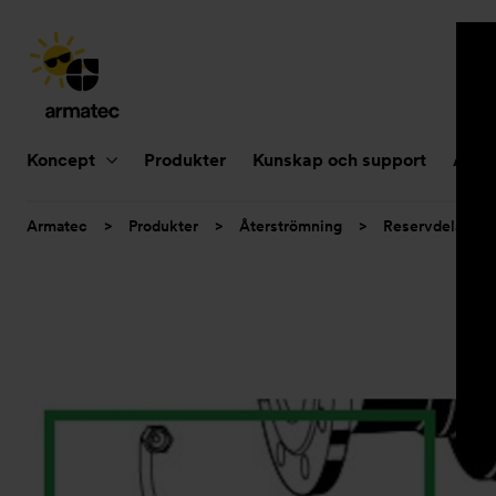
Huvudnavigering
Koncept
Produkter
Kunskap och support
Aktue
Du
Armatec
>
Produkter
>
Återströmning
>
Reservdelar och
är
här: