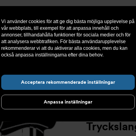
Vi använder cookies för att ge dig bästa möjliga upplevelse på
vår webbplats, till exempel för att anpassa innehåll och
annonser, tillhandahålla funktioner för sociala medier och för
att analysera webbtrafiken. För bästa användarupplevelse
llt
Om Armatec
Hållbarhet
Kontakta oss
Kundser
rekommenderar vi att du aktiverar alla cookies, men du kan
också anpassa inställningarna efter dina behov.
Läs mer om
våra cookies här.
 tillbehör återströmning
>
In- och utloppsbackventil AT 1167BCV
Hitta det du letar e
Acceptera rekommenderade inställningar
Anpassa inställningar
Trycksla