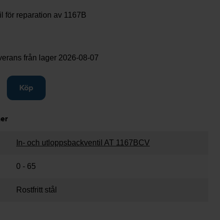
l för reparation av 1167B
verans från lager
2026-08-07
gg till
Köp
ner
In- och utloppsbackventil AT 1167BCV
0 - 65
Rostfritt stål