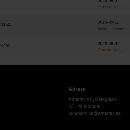
2026-08-07
Färre än 10 i lager
2026-09-11
 DN150.
Beställningsvara
2026-08-07
 DN200.
Färre än 10 i lager
Adress
Armatec
AB
Armatec AB, Betagatan 1
431 49 Mölndal |
kundservice@armatec.se