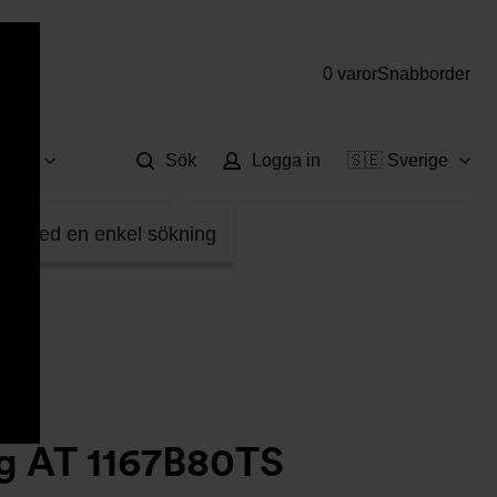
0 varor
Snabborder
Hjä
vice
Sök
Logga in
🇸🇪 Sverige
>
Tryckslang AT 1167B80TS
fter med en enkel sökning
ng AT 1167B80TS