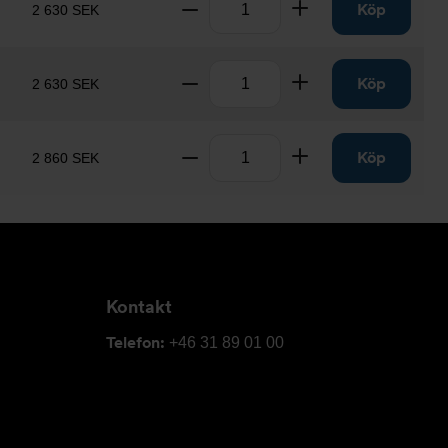
Ta bort
Lägg till
Köp
2 630 SEK
Antal
Ta bort
Lägg till
Köp
2 630 SEK
Antal
Ta bort
Lägg till
Köp
2 860 SEK
Kontakt
Telefon:
+46 31 89 01 00