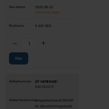
2026-08-10
Färre än 10 i lager
5 400 SEK
Antal
Ta bort
Lägg till
Köp
AT 1167B100B1
RSK 5014275
Inloppsbackventil DN100
för återströmningsskydd