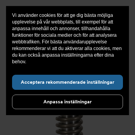
Vi använder cookies för att ge dig bästa möjliga
Visa
0 varor
Snabborder
upplevelse på vår webbplats, till exempel för att
inneh
anpassa innehåll och annonser, tillhandahålla
funktioner för sociala medier och för att analysera
webbtrafiken. För bästa användarupplevelse
Du
Armatec
>
Produkter
>
Återströmning
>
rekommenderar vi att du aktiverar alla cookies, men
är
Reservdelar och tillbehör återströmning
>
In- och
här:
utloppsbackventil AT 1167BCV
>
Återströmningsskydd
du kan också anpassa inställningarna efter dina
AT 1167B80B2
behov.
Läs mer om våra cookies här.
Acceptera rekommenderade inställningar
Anpassa inställningar