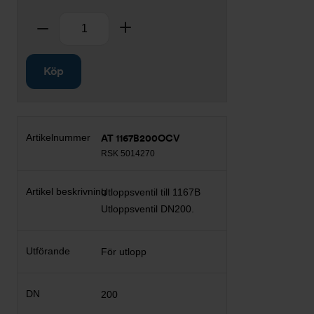
Antal
Ta bort
Lägg till
Köp
AT 1167B200OCV
RSK 5014270
Utloppsventil till 1167B
Utloppsventil DN200.
För utlopp
200