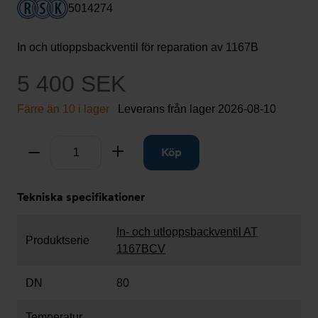
5014274
In och utloppsbackventil för reparation av 1167B
5 400 SEK
Färre än 10 i lager
Leverans från lager
2026-08-10
Antal
Ta bort
Lägg till
Köp
Tekniska specifikationer
In- och utloppsbackventil AT
Produktserie
1167BCV
DN
80
Temperatur