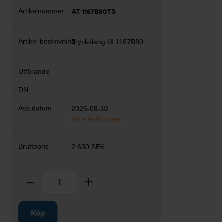
AT 1167B80TS
Tryckslang till 1167B80
2026-08-10
Färre än 10 i lager
2 630 SEK
Antal
Ta bort
Lägg till
Köp