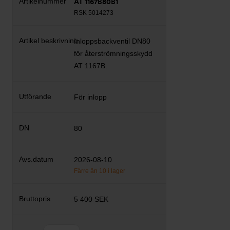
AT 1167B80B1
RSK 5014273
Inloppsbackventil DN80
för återströmningsskydd
AT 1167B.
För inlopp
80
2026-08-10
Färre än 10 i lager
5 400 SEK