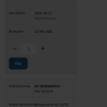
2026-09-22
Beställningsvara
13 900 SEK
Antal
Ta bort
Lägg till
Köp
AT 1167B150OCV
RSK 5014278
Utloppsventil till 1167B