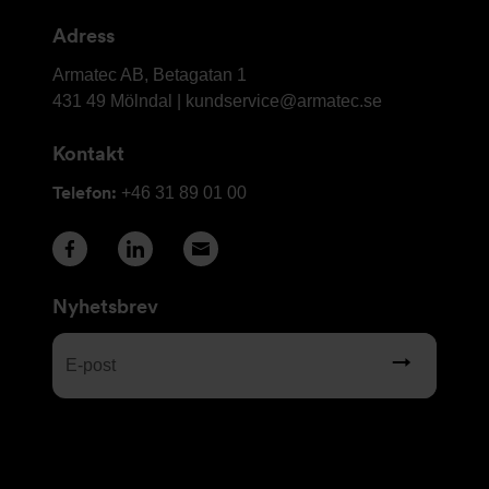
kontaktuppgifter
Adress
Armatec
Armatec AB, Betagatan 1
AB
431 49 Mölndal |
kundservice@armatec.se
Kontakt
Telefon:
+46 31 89 01 00
Nyhetsbrev
E-
post
(Obligatoriskt)