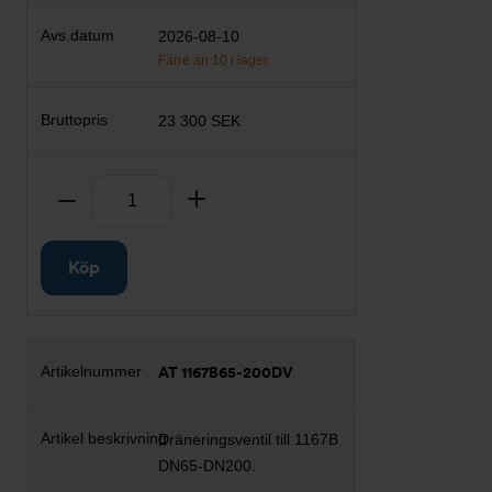
2026-08-10
Färre än 10 i lager
23 300 SEK
Antal
Ta bort
Lägg till
Köp
AT 1167B65-200DV
Dräneringsventil till 1167B
DN65-DN200.