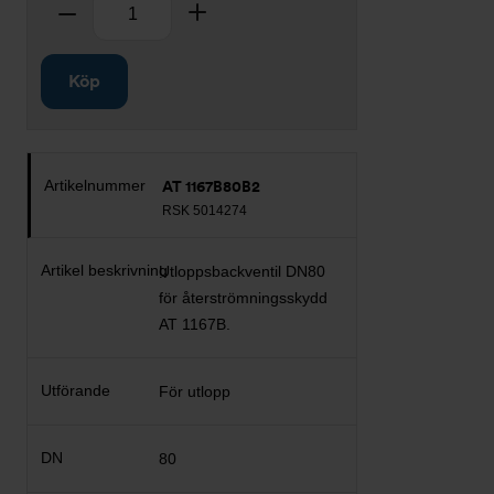
Antal
Ta bort
Lägg till
Köp
AT 1167B80B2
RSK 5014274
Utloppsbackventil DN80
för återströmningsskydd
AT 1167B.
För utlopp
80