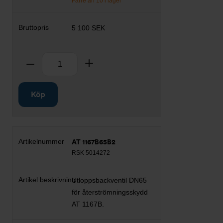
Färre än 10 i lager
5 100 SEK
Antal
Ta bort
Lägg till
Köp
AT 1167B65B2
RSK 5014272
Utloppsbackventil DN65
för återströmningsskydd
AT 1167B.