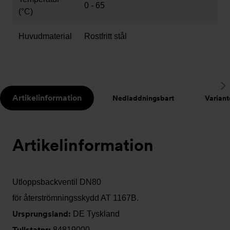
0 - 65
(°C)
Huvudmaterial
Rostfritt stål
S
Artikelinformation
Nedladdningsbart
Variant
t
Artikelinformation
Utloppsbackventil DN80
för återströmningsskydd AT 1167B.
Ursprungsland:
DE Tyskland
Tullstatnr:
84819000