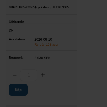
Tryckslang till 1167B65
2026-08-10
Färre än 10 i lager
2 630 SEK
Antal
Ta bort
Lägg till
Köp