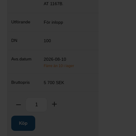
AT 1167B.
För inlopp
100
2026-08-10
Färre än 10 i lager
5 700 SEK
Antal
Ta bort
Lägg till
Köp