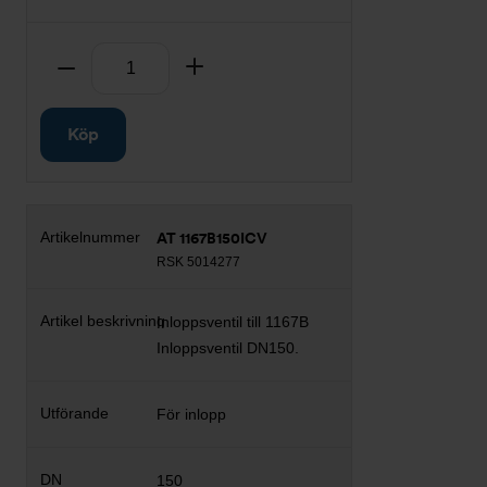
Antal
Ta bort
Lägg till
Köp
AT 1167B150ICV
RSK 5014277
Inloppsventil till 1167B
Inloppsventil DN150.
För inlopp
150