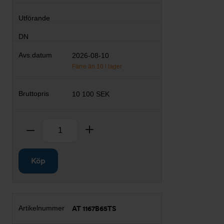
2026-08-10
Färre än 10 i lager
10 100 SEK
Antal
Ta bort
Lägg till
Köp
AT 1167B65TS