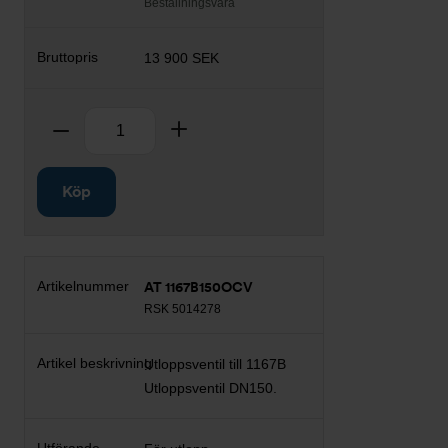
Beställningsvara
13 900 SEK
Antal
Ta bort
Lägg till
Köp
AT 1167B150OCV
RSK 5014278
Utloppsventil till 1167B
Utloppsventil DN150.