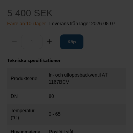
5 400 SEK
Färre än 10 i lager
Leverans från lager
2026-08-07
Antal
Ta bort
Lägg till
Köp
Tekniska specifikationer
In- och utloppsbackventil AT
Produktserie
1167BCV
DN
80
Temperatur
0 - 65
(°C)
Huvudmaterial
Rostfritt stål