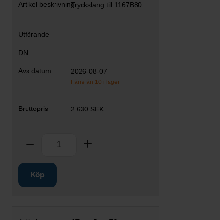
Tryckslang till 1167B80
2026-08-07
Färre än 10 i lager
2 630 SEK
Antal
Ta bort
Lägg till
Köp