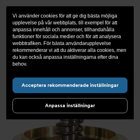
Vi använder cookies för att ge dig bästa möjliga
Visa
0 varor
Snabborder
upplevelse på vår webbplats, till exempel för att
inneh
anpassa innehåll och annonser, tillhandahålla
funktioner för sociala medier och för att analysera
webbtrafiken. För bästa användarupplevelse
Du
Armatec
>
Produkter
>
Återströmning
>
rekommenderar vi att du aktiverar alla cookies, men
är
Reservdelar och tillbehör återströmning
>
In- och
här:
utloppsbackventil AT 1167BCV
>
Återströmningsskydd
du kan också anpassa inställningarna efter dina
AT 1167B80B1
behov.
Läs mer om våra cookies här.
Acceptera rekommenderade inställningar
Anpassa inställningar