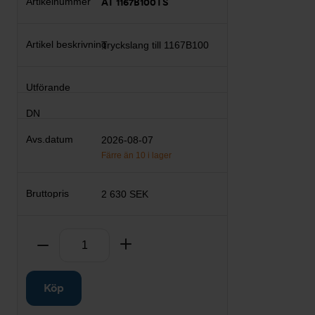
AT 1167B100TS
Tryckslang till 1167B100
2026-08-07
Färre än 10 i lager
2 630 SEK
Antal
Ta bort
Lägg till
Köp