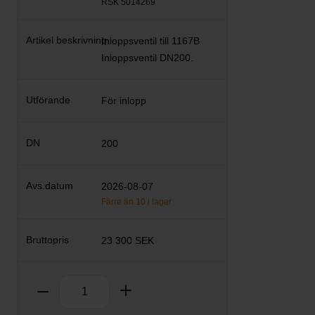
RSK 5014269
Inloppsventil till 1167B
Inloppsventil DN200.
För inlopp
200
2026-08-07
Färre än 10 i lager
23 300 SEK
Antal
Ta bort
Lägg till