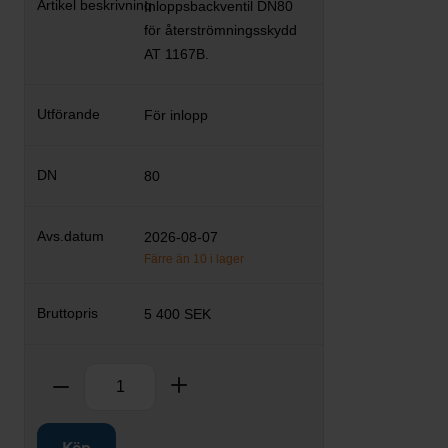
Inloppsbackventil DN80
för återströmningsskydd
AT 1167B.
För inlopp
80
2026-08-07
Färre än 10 i lager
5 400 SEK
Antal
Ta bort
Lägg till
Köp