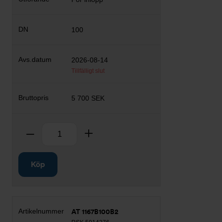
100
2026-08-14
Tillfälligt slut
5 700 SEK
Antal
Ta bort
Lägg till
Köp
AT 1167B100B2