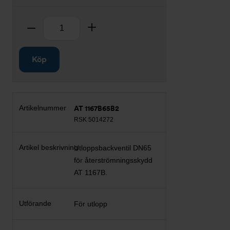
Antal
Ta bort
Lägg till
Köp
AT 1167B65B2
RSK 5014272
Utloppsbackventil DN65
för återströmningsskydd
AT 1167B.
För utlopp