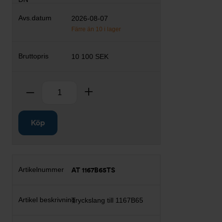
2026-08-07
Färre än 10 i lager
10 100 SEK
Antal
Ta bort
Lägg till
Köp
AT 1167B65TS
Tryckslang till 1167B65