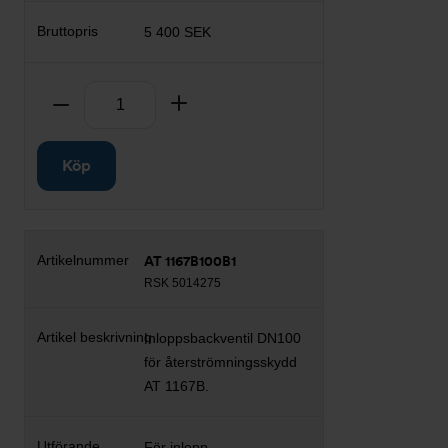
5 400 SEK
Antal
Ta bort
Lägg till
Köp
AT 1167B100B1
RSK 5014275
Inloppsbackventil DN100
för återströmningsskydd
AT 1167B.
För inlopp