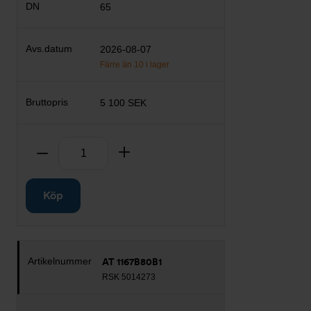
65
2026-08-07
Färre än 10 i lager
5 100 SEK
Antal
Ta bort
Lägg till
Köp
AT 1167B80B1
RSK 5014273