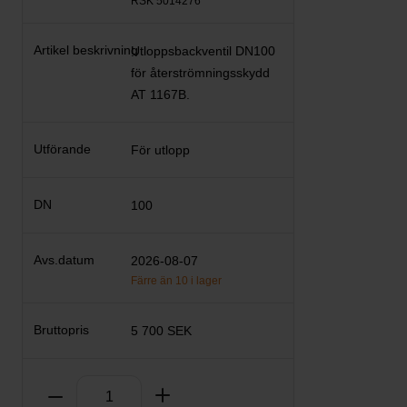
RSK 5014276
Utloppsbackventil DN100
för återströmningsskydd
AT 1167B.
För utlopp
100
2026-08-07
Färre än 10 i lager
5 700 SEK
Antal
Ta bort
Lägg till