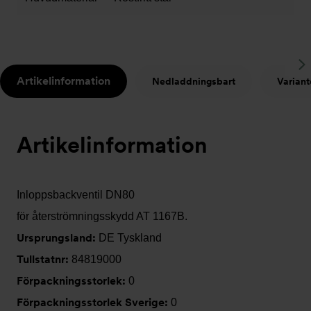
S
Artikelinformation
Nedladdningsbart
Variant
t
Artikelinformation
Inloppsbackventil DN80
för återströmningsskydd AT 1167B.
Ursprungsland:
DE Tyskland
Tullstatnr:
84819000
Förpackningsstorlek:
0
Förpackningsstorlek Sverige:
0