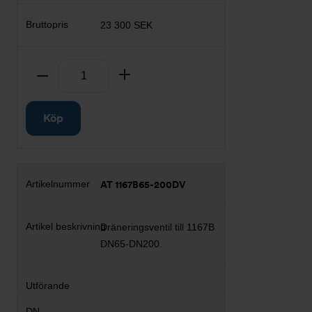
23 300 SEK
Antal
Ta bort
Lägg till
Köp
AT 1167B65-200DV
Dräneringsventil till 1167B
DN65-DN200.