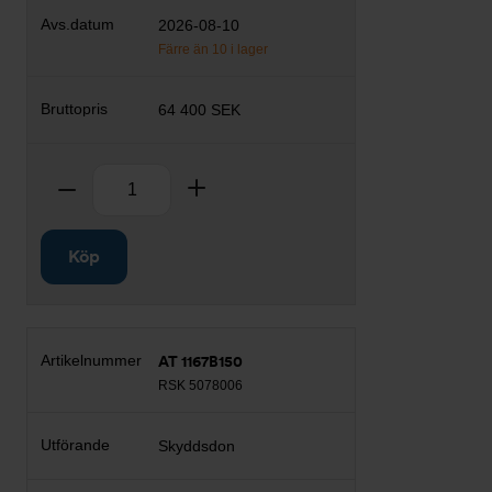
2026-08-10
Färre än 10 i lager
64 400 SEK
Antal
Ta bort
Lägg till
Köp
AT 1167B150
RSK 5078006
Skyddsdon