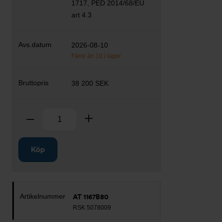
1717, PED 2014/68/EU
art 4.3
2026-08-10
Färre än 10 i lager
38 200 SEK
Antal
Ta bort
Lägg till
Köp
AT 1167B80
RSK 5078009