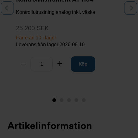
Föregående
N
Kontrollutrustning analog inkl. väska
25 200 SEK
Färre än 10 i lager
Leverans från lager
2026-08-10
Antal
Ta bort
Lägg till
Köp
Bild
Bild
Bild
Bild
Bild
1
2
3
4
5
(visas
Artikelinformation
nu)