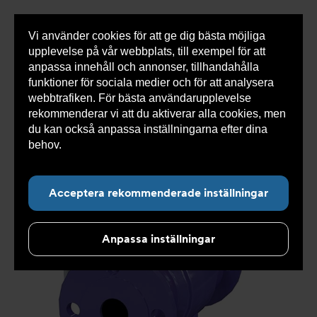
Vi använder cookies för att ge dig bästa möjliga
Visa
0 varor
Snabborder
upplevelse på vår webbplats, till exempel för att
inneh
anpassa innehåll och annonser, tillhandahålla
funktioner för sociala medier och för att analysera
webbtrafiken. För bästa användarupplevelse
Du
Armatec
>
Produkter
>
Återströmning
>
rekommenderar vi att du aktiverar alla cookies, men
är
Återströmningsskydd
>
Vätskekategori 4
>
här:
Skyddsdon AT 1167B
>
Återströmningsskydd AT 1167B80
du kan också anpassa inställningarna efter dina
behov.
Läs mer om våra cookies här.
Acceptera rekommenderade inställningar
Anpassa inställningar