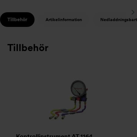
S
Tillbehör
Artikelinformation
Nedladdningsbart
t
Tillbehör
Bildspel
Kontrollinstrument AT 1164