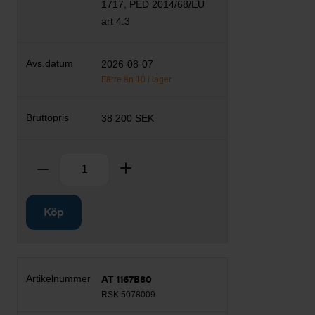
1717, PED 2014/68/EU
art 4.3
2026-08-07
Färre än 10 i lager
38 200 SEK
Antal
Ta bort
Lägg till
Köp
AT 1167B80
RSK 5078009