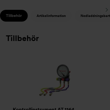
S
Tillbehör
Artikelinformation
Nedladdningsbart
t
Tillbehör
Bildspel
Kontrollinstrument AT 1164