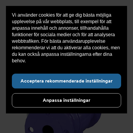
Vi använder cookies för att ge dig bästa möjliga
Visa
0 varor
Snabborder
upplevelse på vår webbplats, till exempel för att
inneh
anpassa innehåll och annonser, tillhandahålla
funktioner för sociala medier och för att analysera
webbtrafiken. För bästa användarupplevelse
Du
Armatec
>
Produkter
>
Återströmning
>
rekommenderar vi att du aktiverar alla cookies, men
är
Återströmningsskydd
>
Vätskekategori 4
>
här:
Skyddsdon AT 1167B
>
Återströmningsskydd AT 1167B65
du kan också anpassa inställningarna efter dina
behov.
Läs mer om våra cookies här.
Acceptera rekommenderade inställningar
Anpassa inställningar