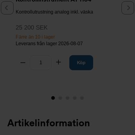
Föregående
N
Kontrollutrustning analog inkl. väska
25 200 SEK
Färre än 10 i lager
Leverans från lager
2026-08-07
Antal
Ta bort
Lägg till
Köp
Bild
Bild
Bild
Bild
Bild
1
2
3
4
5
(visas
Artikelinformation
nu)