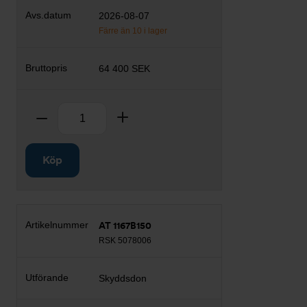
2026-08-07
Färre än 10 i lager
64 400 SEK
Antal
Ta bort
Lägg till
Köp
AT 1167B150
RSK 5078006
Skyddsdon