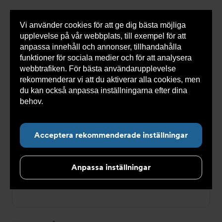
Vi använder cookies för att ge dig bästa möjliga
Visa
0 varor
Snabborder
upplevelse på vår webbplats, till exempel för att
inneh
anpassa innehåll och annonser, tillhandahålla
funktioner för sociala medier och för att analysera
webbtrafiken. För bästa användarupplevelse
Du
Armatec
>
Logga in
rekommenderar vi att du aktiverar alla cookies, men
är
här:
du kan också anpassa inställningarna efter dina
Logga in
behov.
Läs mer om våra cookies här.
E-postadress
Acceptera rekommenderade inställningar
Anpassa inställningar
Lösenord