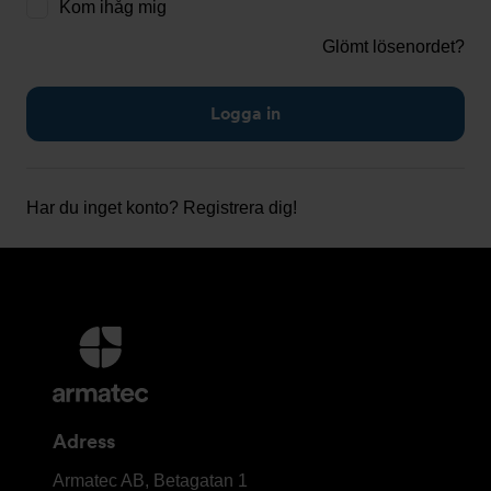
Kom ihåg mig
Glömt lösenordet?
Har du inget konto?
Registrera dig!
Ytterligare
information
och
kontaktuppgifter
Adress
Armatec
Armatec AB, Betagatan 1