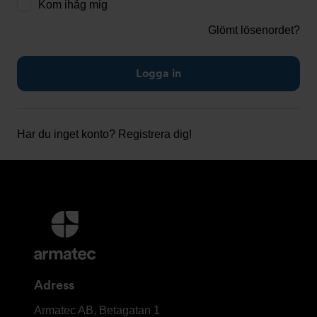
Kom ihåg mig
Glömt lösenordet?
Har du inget konto?
Registrera dig!
Ytterligare
information
och
kontaktuppgifter
Adress
Armatec
Armatec AB, Betagatan 1