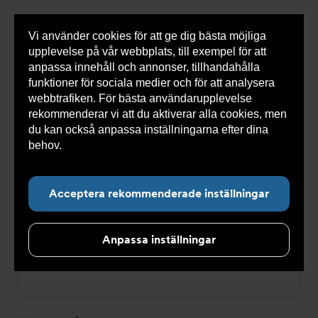
Vi använder cookies för att ge dig bästa möjliga
Visa
0 varor
Snabborder
upplevelse på vår webbplats, till exempel för att
inneh
anpassa innehåll och annonser, tillhandahålla
funktioner för sociala medier och för att analysera
webbtrafiken. För bästa användarupplevelse
Du
Armatec
>
Logga in
rekommenderar vi att du aktiverar alla cookies, men
är
här:
du kan också anpassa inställningarna efter dina
Logga in
behov.
Läs mer om våra cookies här.
E-postadress
Acceptera rekommenderade inställningar
Anpassa inställningar
Lösenord