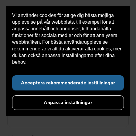
Vi använder cookies för att ge dig bästa möjliga
Visa
0 varor
Snabborder
upplevelse på vår webbplats, till exempel för att
inneh
anpassa innehåll och annonser, tillhandahålla
funktioner för sociala medier och för att analysera
webbtrafiken. För bästa användarupplevelse
Du
Armatec
>
Logga in
rekommenderar vi att du aktiverar alla cookies, men
är
här:
du kan också anpassa inställningarna efter dina
Logga in
behov.
Läs mer om våra cookies här.
E-postadress
Acceptera rekommenderade inställningar
Anpassa inställningar
Lösenord