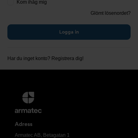
Kom ihåg mig
Glömt lösenordet?
Har du inget konto?
Registrera dig!
Ytterligare
information
och
kontaktuppgifter
Adress
Armatec
Armatec AB, Betagatan 1