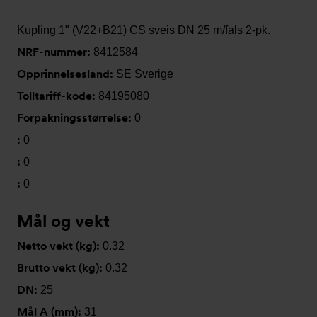
Kupling 1" (V22+B21) CS sveis DN 25 m/fals 2-pk.
NRF-nummer:
8412584
Opprinnelsesland:
SE Sverige
Tolltariff-kode:
84195080
Forpakningsstørrelse:
0
:
0
:
0
:
0
Mål og vekt
Netto vekt (kg):
0.32
Brutto vekt (kg):
0.32
DN:
25
Mål A (mm):
31