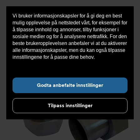
Vi bruker informasjonskapsler for å gi deg en best
Sho
mulig opplevelse på nettstedet vårt, for eksempel for
cont
å tilpasse innhold og annonser, tilby funksjoner i
sosiale medier og for å analysere nettrafikk. For den
beste brukeropplevelsen anbefaler vi at du aktiverer
Du
Armatec
>
Produkter
>
Varmevekslere
>
alle informasjonskapsler, men du kan også tilpasse
er
Reservedeler og tilbehør loddete varmevekslere
>
her:
Øvrig
>
Sveisekoblinger AT 8468S
>
Kupling 1"
innstillingene for å passe dine behov.
Les mer om
(V22+B21) CS sveis DN 25 m/fals 2-pk. 117189
informasjonskapsler her.
Godta anbefalte innstillinger
Tilpass innstillinger