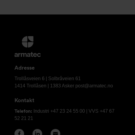
Mer
informasjon
og
kontaktinformasjon
Adresse
Armatec
Trollåsveien 6 | Solbråveien 61
AS
1414 Trollåsen | 1383 Asker
post@armatec.no
Kontakt
Telefon:
Industri +47 23 24 55 00 | VVS +47 67
52 21 21