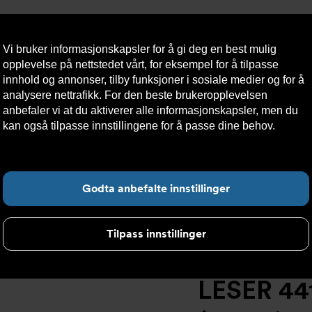
Vi bruker informasjonskapsler for å gi deg en best mulig
opplevelse på nettstedet vårt, for eksempel for å tilpasse
innhold og annonser, tilby funksjoner i sosiale medier og for å
analysere nettrafikk. For den beste brukeropplevelsen
Nyheter
Om oss
Kontakt oss
Nettbutikk
Bærekraft
anbefaler vi at du aktiverer alle informasjonskapsler, men du
kan også tilpasse innstillingene for å passe dine behov.
Les
mer om informasjonskapsler her.
ikkerhetsventiler
>
High performance
>
LESER 441 Sikkerhetsven
Fin
Godta anbefalte innstillinger
Tilpass innstillinger
LESER 441