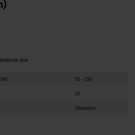
n)
ltettende disk
DN)
20 - 150
16
Støpejern