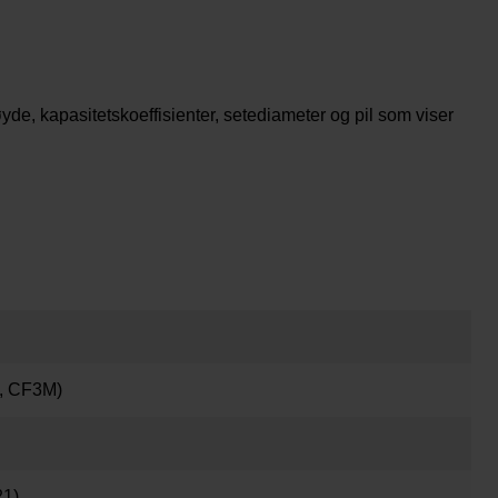
e, kapasitetskoeffisienter, setediameter og pil som viser
4, CF3M)
21)