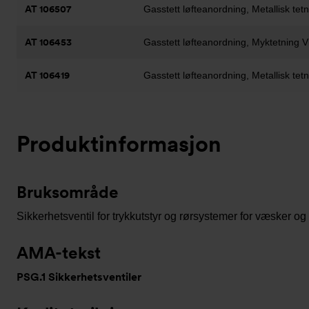
AT 106507
Gasstett løfteanordning, Metallisk tet
AT 106453
Gasstett løfteanordning, Myktetning V
AT 106419
Gasstett løfteanordning, Metallisk tet
Produktinformasjon
Bruksområde
Sikkerhetsventil for trykkutstyr og rørsystemer for væsker og
AMA-tekst
PSG.1 Sikkerhetsventiler