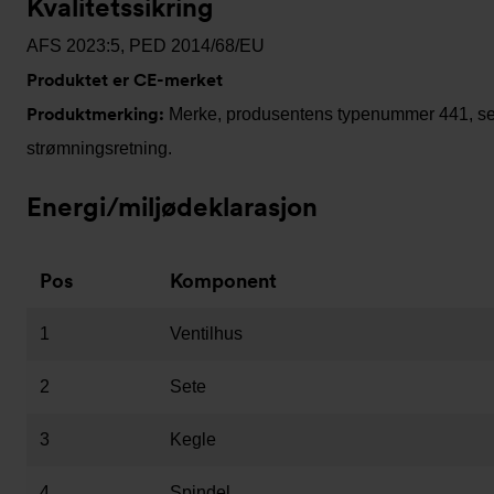
Kvalitetssikring
AFS 2023:5, PED 2014/68/EU
Produktet er CE-merket
Produktmerking:
Merke, produsentens typenummer 441, seri
strømningsretning.
Energi/miljødeklarasjon
Pos
Komponent
1
Ventilhus
2
Sete
3
Kegle
4
Spindel