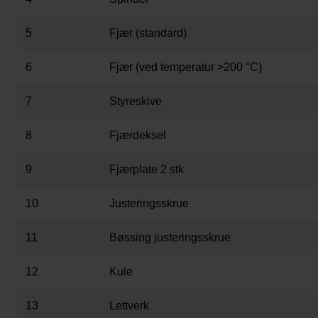
5
Fjær (standard)
6
Fjær (ved temperatur >200 °C)
7
Styreskive
8
Fjærdeksel
9
Fjærplate 2 stk
10
Justeringsskrue
11
Bøssing justeringsskrue
12
Kule
13
Lettverk