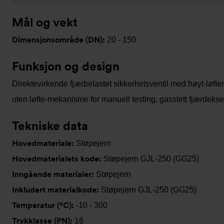
Mål og vekt
Dimensjonsområde (DN):
20 - 150
Funksjon og design
Direktevirkende fjærbelastet sikkerhetsventil med høyt-løften
uten løfte-mekanisme for manuell testing, gasstett fjærdekse
Tekniske data
Hovedmateriale:
Støpejern
Hovedmaterialets kode:
Støpejern GJL-250 (GG25)
Inngående materialer:
Støpejern
Inkludert materialkode:
Støpejern GJL-250 (GG25)
Temperatur (°C):
-10 - 300
Trykklasse (PN):
16