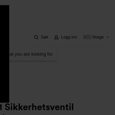
Hje
Søk
Logg inn
🇳🇴 Norge
til (Støpejern)
d what you are looking for
 Sikkerhetsventil