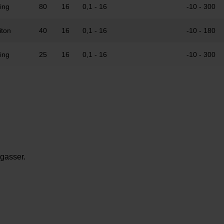
ning
80
16
0,1 - 16
-10 - 300
iton
40
16
0,1 - 16
-10 - 180
ning
25
16
0,1 - 16
-10 - 300
 gasser.