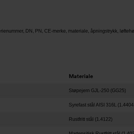
enummer, DN, PN, CE-merke, materiale, åpningstrykk, løftehøyd
Materiale
Støpejern GJL-250 (GG25)
Syrefast stål AISI 316L (1.440
Rustfritt stål (1.4122)
Martensitisk Rustfritt stål (1.40