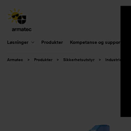
Hovednavigasjon
Løsninger
Produkter
Kompetanse og support
Du
Armatec
>
Produkter
>
Sikkerhetsutstyr
>
Industrielle s
er
her: