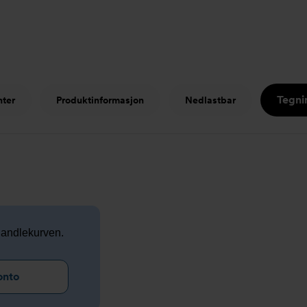
Tegni
nter
Produktinformasjon
Nedlastbar
 handlekurven.
onto