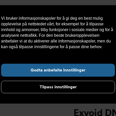
Vi bruker informasjonskapsler for å gi deg en best mulig
opplevelse på nettstedet vårt, for eksempel for å tilpasse
innhold og annonser, tilby funksjoner i sosiale medier og for å
analysere nettrafikk. For den beste brukeropplevelsen
Nyheter
Om oss
Kontakt oss
Nettbutikk
Bærekraft
anbefaler vi at du aktiverer alle informasjonskapsler, men du
kan også tilpasse innstillingene for å passe dine behov.
Les
mer om informasjonskapsler her.
utskillere
>
Rørmontert sveiset
>
AT8030 mikrobobleutskiller, sv
Fin
Godta anbefalte innstillinger
Tilpass innstillinger
Exvoid DN