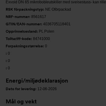
Exvoid DN 65 mikrobobleutskiller med sveisestuss- kan rill
RSK förpackningstyp:
NE Oförpackad
NRF-nummer:
8561617
GTIN/EAN-nummer:
4036705118401
Opprinnelsesland:
PL Polen
Tolltariff-kode:
84741000
Forpakningsstørrelse:
0
:
0
:
0
:
0
Energi/miljødeklarasjon
Dato for levering:
12-06-2026
Mål og vekt