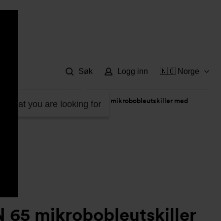
Hje
Søk
Logg inn
🇳🇴 Norge
eis - kan rilles
>
Exvoid DN 65 mikrobobleutskiller med
d what you are looking for
 65 mikrobobleutskiller