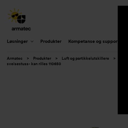
Hovednavigasjon
Løsninger
Produkter
Kompetanse og support
Du
Armatec
>
Produkter
>
Luft og partikkelutskillere
>
Luft
er
sveisestuss- kan rilles 110650
her: