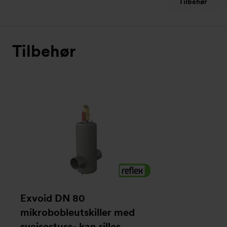
Tilbehør
Tilbehør
Exvoid DN 80
mikrobobleutskiller med
sveisestuss- kan rilles