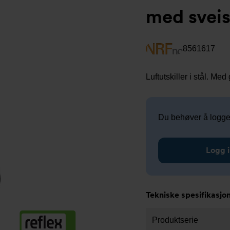
med sveis
8561617
Luftutskiller i stål. M
Du behøver å logge i
Logg 
Tekniske spesifikasjo
Produktserie