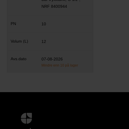
NRF 8400944
10
12
07-08-2026
Mindre enn 10 på lager
Mer
informasjon