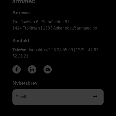
og
kontaktinformasjon
Adresse
Armatec
Trollåsveien 6 | Solbråveien 61
AS
1414 Trollåsen | 1383 Asker
post@armatec.no
Kontakt
Telefon:
Industri +47 23 24 55 00 | VVS +47 67
52 21 21
Nyhetsbrev
Email
(Required)