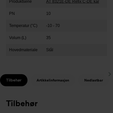
Produktserie
AT 8321E-DE Refix C-DE kar
PN
10
Temperatur (°C)
-10 - 70
Volum (L)
35
Hovedmateriale
Stål
S
Tilbehør
Artikkelinformasjon
Nedlastbar
t
Tilbehør