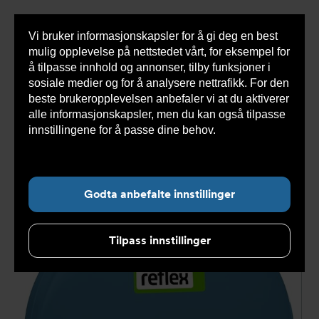
Vi bruker informasjonskapsler for å gi deg en best
Sho
mulig opplevelse på nettstedet vårt, for eksempel for
cont
å tilpasse innhold og annonser, tilby funksjoner i
sosiale medier og for å analysere nettrafikk. For den
beste brukeropplevelsen anbefaler vi at du aktiverer
Du
Armatec
>
Produkter
>
Ekspansjonssystemer
>
alle informasjonskapsler, men du kan også tilpasse
er
Forladete kar
>
Beholdere med belg
>
AT 8321E-DE
her:
Refix C-DE kar
>
Refix C-DE 35 Reflex 10 Bar trykktank,
innstillingene for å passe dine behov.
Les mer om
G 3/4", NRF 8400947 110204
informasjonskapsler her.
Godta anbefalte innstillinger
Tilpass innstillinger