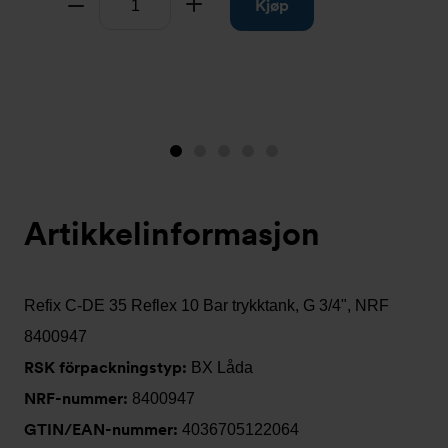
Fjern
Legg til
Kjøp
Image
Image
Image
Image
Image
1
2
3
4
5
(is
Artikkelinformasjon
showing)
Refix C-DE 35 Reflex 10 Bar trykktank, G 3/4", NRF
8400947
RSK förpackningstyp:
BX Låda
NRF-nummer:
8400947
GTIN/EAN-nummer:
4036705122064