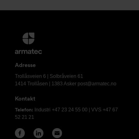
Mer
informasjon
og
kontaktinformasjon
Adresse
Armatec
Trollåsveien 6 | Solbråveien 61
AS
1414 Trollåsen | 1383 Asker
post@armatec.no
Kontakt
Telefon:
Industri +47 23 24 55 00 | VVS +47 67
52 21 21