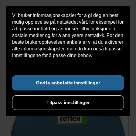
Vi bruker informasjonskapsler for å gi deg en best
Sho
mulig opplevelse på nettstedet vårt, for eksempel for
cont
å tilpasse innhold og annonser, tilby funksjoner i
sosiale medier og for å analysere nettrafikk. For den
beste brukeropplevelsen anbefaler vi at du aktiverer
Du
Armatec
>
Produkter
>
Ekspansjonssystemer
>
alle informasjonskapsler, men du kan også tilpasse
er
Forladete kar
>
Beholdere med belg
>
AT 8321E-DE
her:
Refix C-DE kar
>
Refix C-DE 18 Reflex 10 Bar trykktank, G
innstillingene for å passe dine behov.
Les mer om
3/4", NRF 8400945 110202
informasjonskapsler her.
Godta anbefalte innstillinger
Tilpass innstillinger