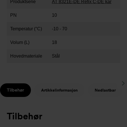
Produktserie
AT 8321E-DE Refix C-DE kar
PN
10
Temperatur (°C)
-10 - 70
Volum (L)
18
Hovedmateriale
Stål
S
Tilbehør
Artikkelinformasjon
Nedlastbar
t
Tilbehør