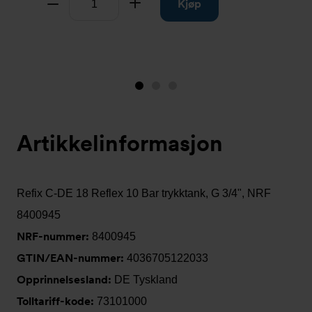
Fjern
Legg til
Kjøp
Image
Image
Image
1
2
3
(is
Artikkelinformasjon
showing)
Refix C-DE 18 Reflex 10 Bar trykktank, G 3/4", NRF
8400945
NRF-nummer:
8400945
GTIN/EAN-nummer:
4036705122033
Opprinnelsesland:
DE Tyskland
Tolltariff-kode:
73101000