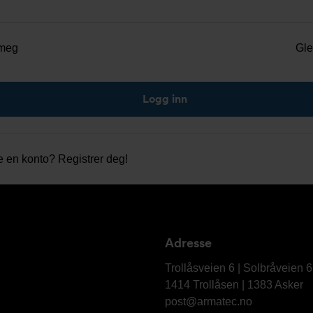
meg
Gle
e en konto?
Registrer deg!
Adresse
Armatec
AS
Trollåsveien 6 | Solbråveien 
1414 Trollåsen | 1383 Asker
post@armatec.no