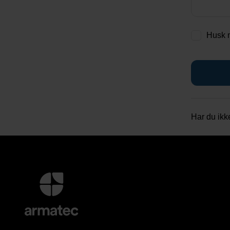
Husk 
Har du ikk
Mer
informasjon
og
kontaktinformasjon