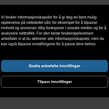
Vi bruker informasjonskapsler for å gi deg en best mulig
opplevelse på nettstedet vårt, for eksempel for å tilpasse
innhold og annonser, tilby funksjoner i sosiale medier og for å
analysere nettrafikk. For den beste brukeropplevelsen
Nyheter
Om oss
Kontakt oss
Nettbutikk
Bærekraft
anbefaler vi at du aktiverer alle informasjonskapsler, men du
kan også tilpasse innstillingene for å passe dine behov.
Les
mer om informasjonskapsler her.
Fin
Godta anbefalte innstillinger
resse
Tilpass innstillinger