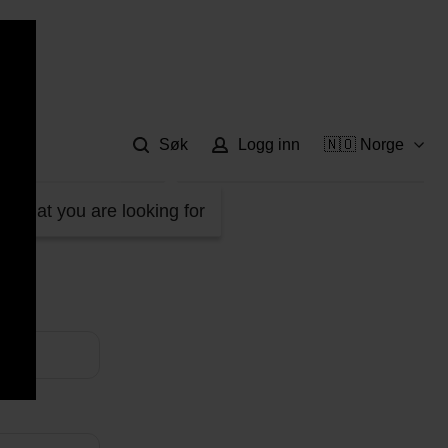
Hje
Søk
Logg inn
🇳🇴 Norge
d what you are looking for