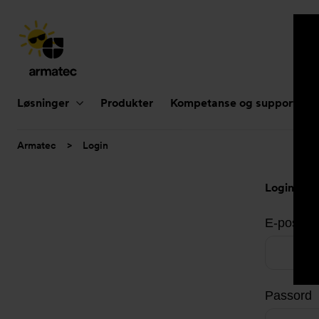
Hovednavigasjon
Løsninger
Produkter
Kompetanse og support
Du
Armatec
>
Login
er
her:
Login
E-postad
Passord