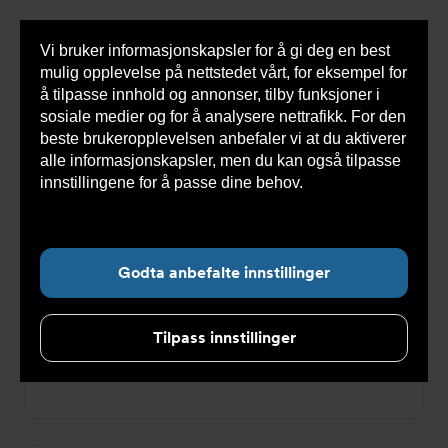
Vi bruker informasjonskapsler for å gi deg en best
Sho
mulig opplevelse på nettstedet vårt, for eksempel for
cont
å tilpasse innhold og annonser, tilby funksjoner i
sosiale medier og for å analysere nettrafikk. For den
beste brukeropplevelsen anbefaler vi at du aktiverer
Du
Armatec
>
Login
alle informasjonskapsler, men du kan også tilpasse
er
her:
innstillingene for å passe dine behov.
Les mer om
Login
informasjonskapsler her.
E-postadresse
Godta anbefalte innstillinger
Tilpass innstillinger
Passord