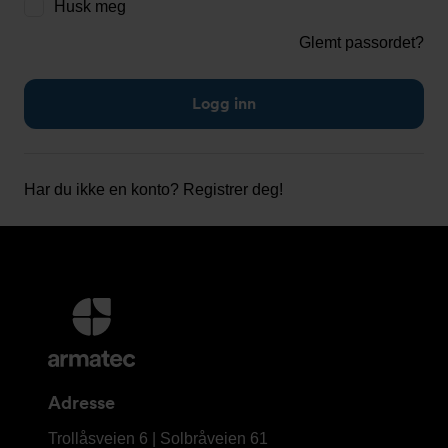
Husk meg
Glemt passordet?
Har du ikke en konto?
Registrer deg!
Mer
informasjon
og
kontaktinformasjon
Adresse
Armatec
Trollåsveien 6 | Solbråveien 61