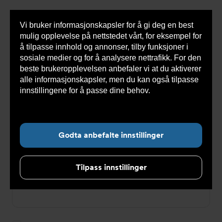
Vi bruker informasjonskapsler for å gi deg en best
Sho
mulig opplevelse på nettstedet vårt, for eksempel for
cont
å tilpasse innhold og annonser, tilby funksjoner i
sosiale medier og for å analysere nettrafikk. For den
beste brukeropplevelsen anbefaler vi at du aktiverer
Du
Armatec
>
Login
alle informasjonskapsler, men du kan også tilpasse
er
her:
innstillingene for å passe dine behov.
Les mer om
Login
informasjonskapsler her.
E-postadresse
Godta anbefalte innstillinger
Tilpass innstillinger
Passord