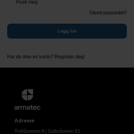
Husk meg
Glemt passordet?
Har du ikke en konto?
Registrer deg!
Mer
informasjon
og
kontaktinformasjon
Adresse
Armatec
Trollåsveien 6 | Solbråveien 61