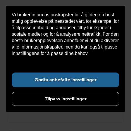
Vi bruker informasjonskapsler for å gi deg en best
Sho
mulig opplevelse på nettstedet vårt, for eksempel for
cont
å tilpasse innhold og annonser, tilby funksjoner i
sosiale medier og for å analysere nettrafikk. For den
beste brukeropplevelsen anbefaler vi at du aktiverer
Du
Armatec
>
Login
alle informasjonskapsler, men du kan også tilpasse
er
her:
innstillingene for å passe dine behov.
Les mer om
Login
informasjonskapsler her.
E-postadresse
Godta anbefalte innstillinger
Tilpass innstillinger
Passord