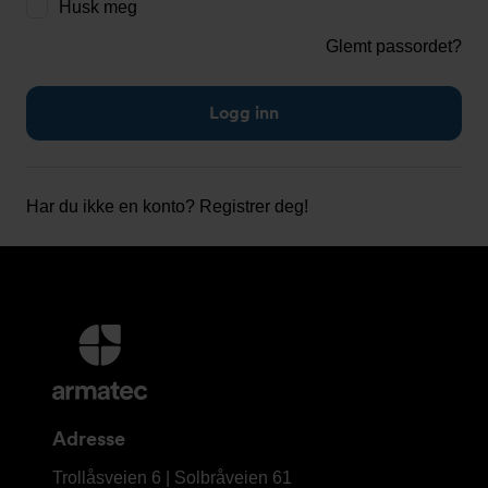
Husk meg
Glemt passordet?
Har du ikke en konto?
Registrer deg!
Mer
informasjon
og
kontaktinformasjon
Adresse
Armatec
Trollåsveien 6 | Solbråveien 61