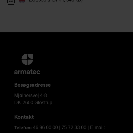
Yderligere
information
og
kontaktoplysninger
Besøgsadresse
Armatec
Mjølnersvej 4-8
A/S
DK-2600
Glostrup
Kontakt
Telefon:
46 96 00 00 | 75 72 33 00 | E-mail: