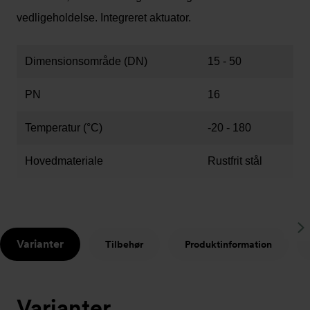
vedligeholdelse. Integreret aktuator.
Dimensionsområde (DN)
15 - 50
PN
16
Temperatur (°C)
-20 - 180
Hovedmateriale
Rustfrit stål
S
Varianter
Tilbehør
Produktinformation
t
Varianter