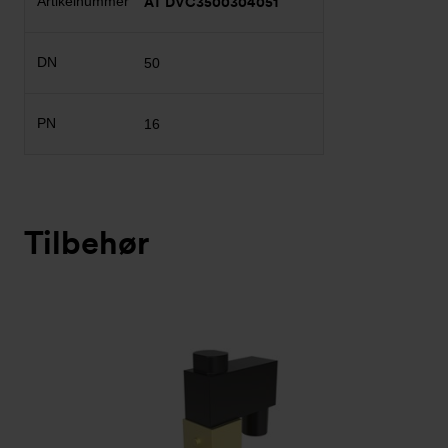
AT DVC3500304051
50
16
Tilbehør