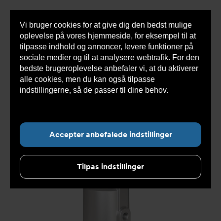
Vi bruger cookies for at give dig den bedst mulige
Sho
oplevelse på vores hjemmeside, for eksempel til at
cont
tilpasse indhold og annoncer, levere funktioner på
sociale medier og til at analysere webtrafik. For den
bedste brugeroplevelse anbefaler vi, at du aktiverer
Du
Armatec
>
Produkter
>
Ventiler
>
Sæde- og
alle cookies, men du kan også tilpasse
er
bælgsædeventiler
>
Y-type
>
Skråsædeventil
her:
DVC3500
indstillingerne, så de passer til dine behov.
Læs
mere om cookies her.
Accepter anbefalede indstillinger
Tilpas indstillinger