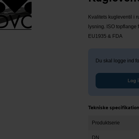
Kvalitets kugleventil i
lysning. ISO topflange 
EU1935 & FDA
Du skal logge ind for
Log i
Tekniske specifikatio
Produktserie
DN