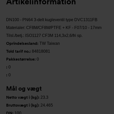
Artikelinformation
DN100 - PN64 3-delt kugleventil type DVC1311FB
Materialer: CF8M/CF8M/PTFE + KF - F07/10 - 17mm
Tilsl./betj.: ISO1127 CF3M 114,3x2,6/fri sp.
Oprindelsesland:
TW Taiwan
Told tarif no.:
84818081
Pakkestørrelse:
0
:
0
:
0
Mål og vægt
Netto vægt i (kg):
23.3
Bruttovægt i (kg):
24.465
DN:
100