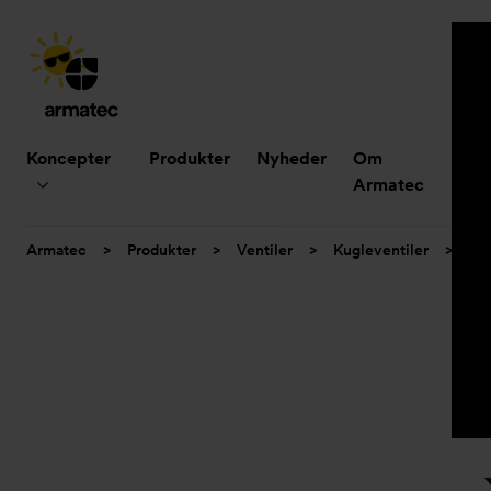
Hovedmenu
Koncepter
Produkter
Nyheder
Om
B
Armatec
Du
Armatec
>
Produkter
>
Ventiler
>
Kugleventiler
>
3-d
er
her: