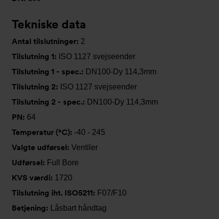
Tekniske data
Antal tilslutninger:
2
Tilslutning 1:
ISO 1127 svejseender
Tilslutning 1 - spec.:
DN100-Dy 114,3mm
Tilslutning 2:
ISO 1127 svejseender
Tilslutning 2 - spec.:
DN100-Dy 114,3mm
PN:
64
Temperatur (°C):
-40 - 245
Valgte udførsel:
Ventiler
Udførsel:
Full Bore
KVS værdi:
1720
Tilslutning iht. ISO5211:
F07/F10
Betjening:
Låsbart håndtag