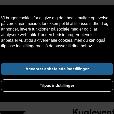
Vi bruger cookies for at give dig den bedst mulige oplevelse
på vores hjemmeside, for eksempel til at tilpasse indhold og
annoncer, levere funktioner på sociale medier og til at
analysere webtrafik. For den bedste brugeroplevelse
æredygtighed
Kontakt
Teknisk
Kundeservice
anbefaler vi, at du aktiverer alle cookies, men du kan også
os
hjælp
tilpasse indstillingerne, så de passer til dine behov.
Læs mere
om cookies her.
elt
>
Kugleventil DVC1311 ISO1127 svejseender
>
Kugleventil D
F
Accepter anbefalede indstillinger
Tilpas indstillinger
Kuglevent