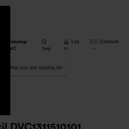
Hjæ
Webshop
Log
🇩🇰 Danmark
DVC
Søg
in
VC1311510101
ind what you are looking for
il DVC1311510101