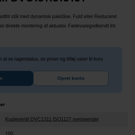
 rustfrit stål med dynamisk pakdåse. Fuld eller Reduceret
for direkte montering af aktuator. Fødevaregodkendt iht.
 at se lagerstatus, se priser og tilføj varer til kurv.
n
Opret konto
ner
Kugleventil DVC1311 ISO1127 svejseender
100