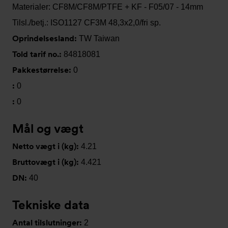
Materialer: CF8M/CF8M/PTFE + KF - F05/07 - 14mm
Tilsl./betj.: ISO1127 CF3M 48,3x2,0/fri sp.
Oprindelsesland:
TW Taiwan
Told tarif no.:
84818081
Pakkestørrelse:
0
:
0
:
0
Mål og vægt
Netto vægt i (kg):
4.21
Bruttovægt i (kg):
4.421
DN:
40
Tekniske data
Antal tilslutninger:
2