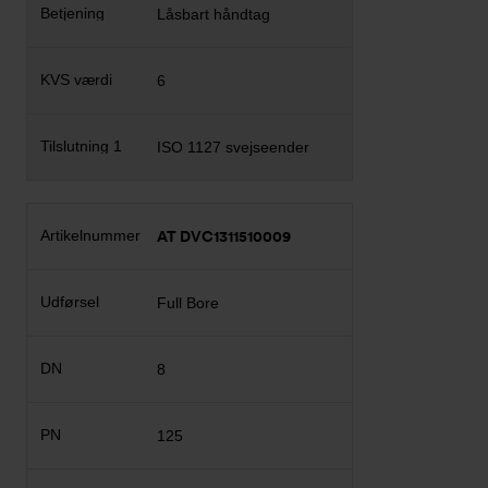
Låsbart håndtag
6
ISO 1127 svejseender
AT DVC1311510009
Full Bore
8
125