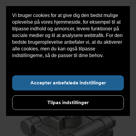
Vi bruger cookies for at give dig den bedst mulige
Sho
oplevelse på vores hjemmeside, for eksempel til at
cont
tilpasse indhold og annoncer, levere funktioner på
sociale medier og til at analysere webtrafik. For den
bedste brugeroplevelse anbefaler vi, at du aktiverer
Du
Armatec
>
Produkter
>
Ventiler
>
Kugleventiler
alle cookies, men du kan også tilpasse
er
>
3-delt
>
Kugleventil DVC1311 ISO1127 svejseender
>
her:
Kugleventil DVC1311510041
indstillingerne, så de passer til dine behov.
Læs
mere om cookies her.
Accepter anbefalede indstillinger
Tilpas indstillinger