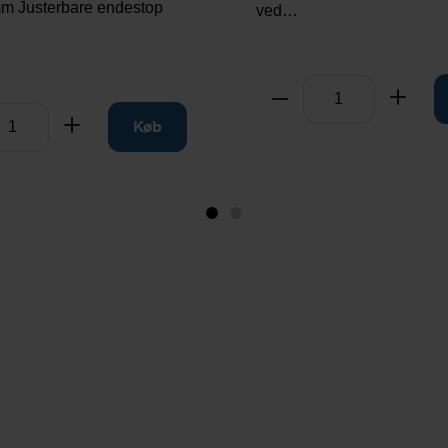
m Justerbare endestop
ved…
Antal
Tag fra
Læg t
ra
Læg til
Køb
Image
Image
1
2
(is
showing)