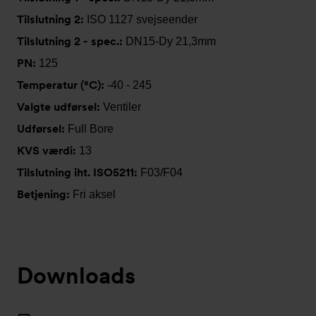
Tilslutning 2:
ISO 1127 svejseender
Tilslutning 2 - spec.:
DN15-Dy 21,3mm
PN:
125
Temperatur (°C):
-40 - 245
Valgte udførsel:
Ventiler
Udførsel:
Full Bore
KVS værdi:
13
Tilslutning iht. ISO5211:
F03/F04
Betjening:
Fri aksel
Downloads