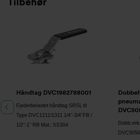
Tilbehør
Slideshow
Håndtag DVC1982788001
Dobbel
pneuma
Fjederbelastet håndtag SRSL til
Previous
DVC50
Type DVC1211/1311 1/4''-3/4''FB /
Dobb.virk
1/2''-1'' RB Mat.: SS304
DVC5050-