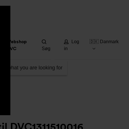
Hjæ
Webshop
Log
🇩🇰 Danmark
DVC
Søg
in
VC1311510016
ind what you are looking for
il DVC1311510016