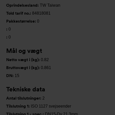
Oprindelsesland:
TW Taiwan
Told tarif no.:
84818081
Pakkestørrelse:
0
:
0
:
0
Mål og vægt
Netto vægt i (kg):
0.82
Bruttovægt i (kg):
0.861
DN:
15
Tekniske data
Antal tilslutninger:
2
Tilslutning 1:
ISO 1127 svejseender
Tilslutning 1 - spec.:
DN15-Dy 21,3mm