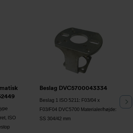
matisk
Beslag DVC5700043334
52449
Beslag 1 ISO 5211: F03/04 x
N
Type
F03/F04 DVC5700 Materialer/højde:
et, ISO
SS 304/42 mm
estop