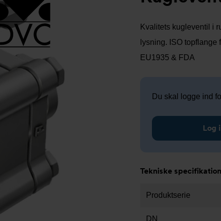
Kvalitets kugleventil i
lysning. ISO topflange 
EU1935 & FDA
Du skal logge ind for
Log i
Tekniske specifikatio
Produktserie
DN