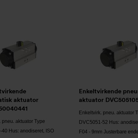
tvirkende
Enkeltvirkende pneu
tisk aktuator
aktuator DVC50510
50040441
Enkeltvirk. pneu. aktuator 
. pneu. aktuator Type
DVC5051-52 Hus: anodiser
40 Hus: anodiseret, ISO
F04 - 9mm Justerbare end