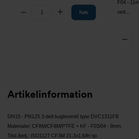
F04 - 11m
Antal
Tag fra
Læg til
Køb
ved…
Antal
Tag f
Artikelinformation
DN15 - PN125 3-delt kugleventil type DVC1311FB
Materialer: CF8M/CF8M/PTFE + KF - F03/04 - 9mm
Tilsl./betj.: ISO1127 CF3M 21,3x1,6/fri sp.