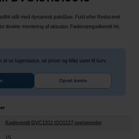
 rustfrit stål med dynamisk pakdåse. Fuld eller Reduceret
for direkte montering af aktuator. Fødevaregodkendt iht.
 at se lagerstatus, se priser og tilføj varer til kurv.
n
Opret konto
ner
Kugleventil DVC1311 ISO1127 svejseender
15