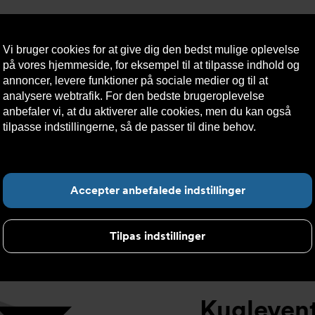
Vi bruger cookies for at give dig den bedst mulige oplevelse
på vores hjemmeside, for eksempel til at tilpasse indhold og
annoncer, levere funktioner på sociale medier og til at
analysere webtrafik. For den bedste brugeroplevelse
æredygtighed
Kontakt
Teknisk
Kundeservice
anbefaler vi, at du aktiverer alle cookies, men du kan også
os
hjælp
tilpasse indstillingerne, så de passer til dine behov.
Læs mere
om cookies her.
elt
>
Kugleventil DVC1311 ISO1127 svejseender
>
Kugleventil D
F
Accepter anbefalede indstillinger
Tilpas indstillinger
Kuglevent