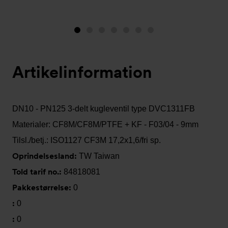
Image
Image
Image
Image
Image
Image
Image
1
2
3
4
5
6
7
(is
Artikelinformation
showing)
DN10 - PN125 3-delt kugleventil type DVC1311FB
Materialer: CF8M/CF8M/PTFE + KF - F03/04 - 9mm
Tilsl./betj.: ISO1127 CF3M 17,2x1,6/fri sp.
Oprindelsesland:
TW Taiwan
Told tarif no.:
84818081
Pakkestørrelse:
0
:
0
:
0