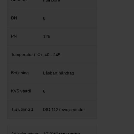
Full Bore
8
125
-40 - 245
Låsbart håndtag
6
ISO 1127 svejseender