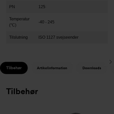
PN
125
Temperatur
-40 - 245
(°C)
Tilslutning
ISO 1127 svejseender
S
Tilbehør
Artikelinformation
Downloads
t
Tilbehør
Slideshow