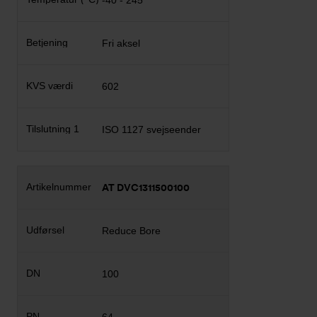
-40 - 245
Fri aksel
602
ISO 1127 svejseender
AT DVC1311500100
Reduce Bore
100