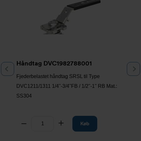
Håndtag DVC1982788001
Previous
N
Fjederbelastet håndtag SRSL til Type
DVC1211/1311 1/4''-3/4''FB / 1/2''-1'' RB Mat.:
SS304
Antal
Tag fra
Læg til
Køb