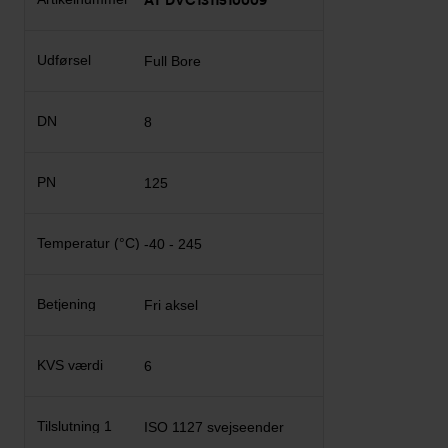
AT DVC1311510009
Full Bore
8
125
-40 - 245
Fri aksel
6
ISO 1127 svejseender