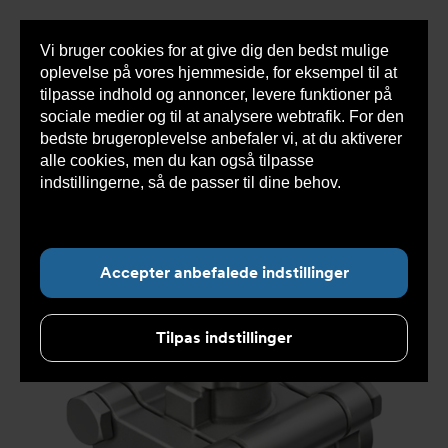
Vi bruger cookies for at give dig den bedst mulige
Sho
oplevelse på vores hjemmeside, for eksempel til at
cont
tilpasse indhold og annoncer, levere funktioner på
sociale medier og til at analysere webtrafik. For den
bedste brugeroplevelse anbefaler vi, at du aktiverer
Du
Armatec
>
Produkter
>
Ventiler
>
Kugleventiler
alle cookies, men du kan også tilpasse
er
>
3-delt
>
Kugleventil DVC1311 ISO1127 svejseender
>
her:
Kugleventil DVC1311510011
indstillingerne, så de passer til dine behov.
Læs
mere om cookies her.
Accepter anbefalede indstillinger
Tilpas indstillinger