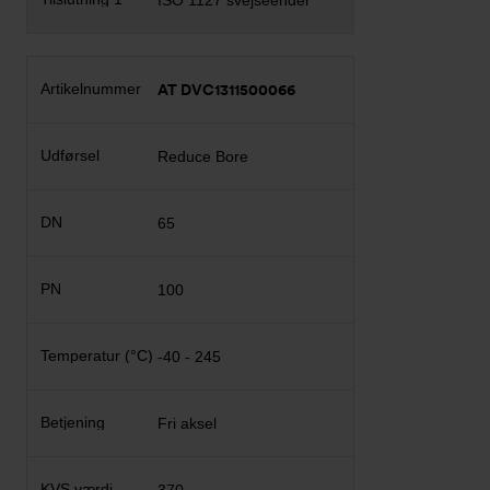
ISO 1127 svejseender
AT DVC1311500066
Reduce Bore
65
100
-40 - 245
Fri aksel