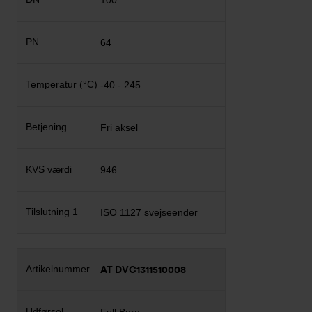
100
64
-40 - 245
Fri aksel
946
ISO 1127 svejseender
AT DVC1311510008