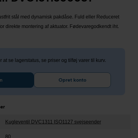
 rustfrit stål med dynamisk pakdåse. Fuld eller Reduceret
for direkte montering af aktuator. Fødevaregodkendt iht.
 at se lagerstatus, se priser og tilføj varer til kurv.
n
Opret konto
ner
Kugleventil DVC1311 ISO1127 svejseender
80