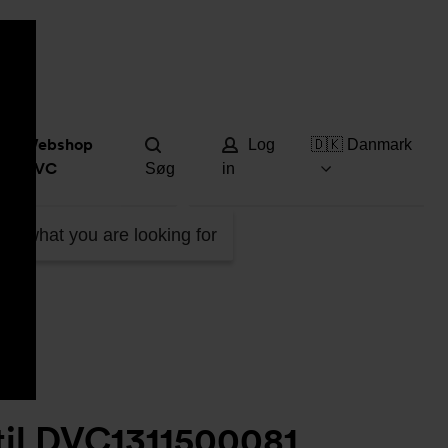
Hjæ
Webshop
Log
🇩🇰 Danmark
DVC
Søg
in
DVC1311500081
ind what you are looking for
til DVC1311500081