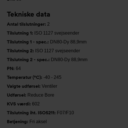
Tekniske data
Antal tilslutninger:
2
Tilslutning 1:
ISO 1127 svejseender
Tilslutning 1 - spec.:
DN80-Dy 88,9mm
Tilslutning 2:
ISO 1127 svejseender
Tilslutning 2 - spec.:
DN80-Dy 88,9mm
PN:
64
Temperatur (°C):
-40 - 245
Valgte udførsel:
Ventiler
Udførsel:
Reduce Bore
KVS værdi:
602
Tilslutning iht. ISO5211:
F07/F10
Betjening:
Fri aksel