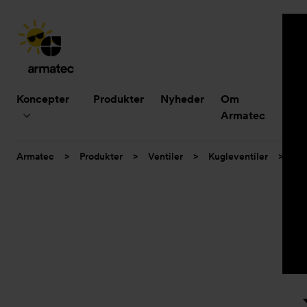
Hovedmenu
Koncepter
Produkter
Nyheder
Om
B
Armatec
Du
Armatec
>
Produkter
>
Ventiler
>
Kugleventiler
>
3-d
er
her: