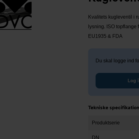
Kvalitets kugleventil i
lysning. ISO topflange 
EU1935 & FDA
Du skal logge ind for
Log i
Tekniske specifikatio
Produktserie
DN