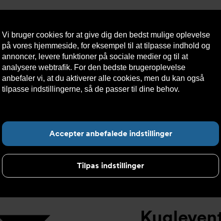
Vi bruger cookies for at give dig den bedst mulige oplevelse
på vores hjemmeside, for eksempel til at tilpasse indhold og
annoncer, levere funktioner på sociale medier og til at
analysere webtrafik. For den bedste brugeroplevelse
æredygtighed
Kontakt
Teknisk
Kundeservice
anbefaler vi, at du aktiverer alle cookies, men du kan også
os
hjælp
tilpasse indstillingerne, så de passer til dine behov.
Læs mere
om cookies her.
elt
>
Kugleventil DVC1311 ISO1127 svejseender
>
Kugleventil 
F
Accepter anbefalede indstillinger
Tilpas indstillinger
Kugleven