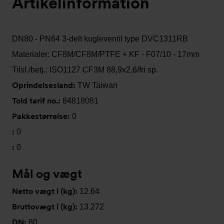
Artikelinformation
DN80 - PN64 3-delt kugleventil type DVC1311RB
Materialer: CF8M/CF8M/PTFE + KF - F07/10 - 17mm
Tilsl./betj.: ISO1127 CF3M 88,9x2,6/fri sp.
Oprindelsesland:
TW Taiwan
Told tarif no.:
84818081
Pakkestørrelse:
0
:
0
:
0
Mål og vægt
Netto vægt i (kg):
12.64
Bruttovægt i (kg):
13.272
DN:
80