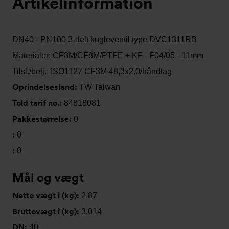
Artikelinformation
DN40 - PN100 3-delt kugleventil type DVC1311RB
Materialer: CF8M/CF8M/PTFE + KF - F04/05 - 11mm
Tilsl./betj.: ISO1127 CF3M 48,3x2,0/håndtag
Oprindelsesland:
TW Taiwan
Told tarif no.:
84818081
Pakkestørrelse:
0
:
0
:
0
Mål og vægt
Netto vægt i (kg):
2.87
Bruttovægt i (kg):
3.014
DN:
40