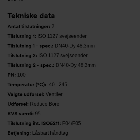
Tekniske data
Antal tilslutninger:
2
Tilslutning 1:
ISO 1127 svejseender
Tilslutning 1 - spec.:
DN40-Dy 48,3mm
Tilslutning 2:
ISO 1127 svejseender
Tilslutning 2 - spec.:
DN40-Dy 48,3mm
PN:
100
Temperatur (°C):
-40 - 245
Valgte udførsel:
Ventiler
Udførsel:
Reduce Bore
KVS værdi:
95
Tilslutning iht. ISO5211:
F04/F05
Betjening:
Låsbart håndtag