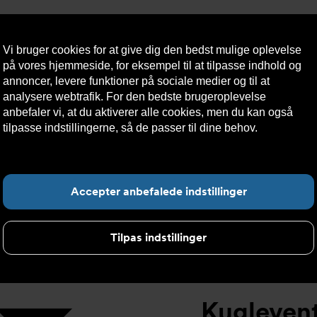
Vi bruger cookies for at give dig den bedst mulige oplevelse
på vores hjemmeside, for eksempel til at tilpasse indhold og
annoncer, levere funktioner på sociale medier og til at
analysere webtrafik. For den bedste brugeroplevelse
æredygtighed
Kontakt
Teknisk
Kundeservice
anbefaler vi, at du aktiverer alle cookies, men du kan også
os
hjælp
tilpasse indstillingerne, så de passer til dine behov.
Læs mere
om cookies her.
elt
>
Kugleventil DVC1311 ISO1127 svejseender
>
Kugleventil 
F
Accepter anbefalede indstillinger
Tilpas indstillinger
Kugleven