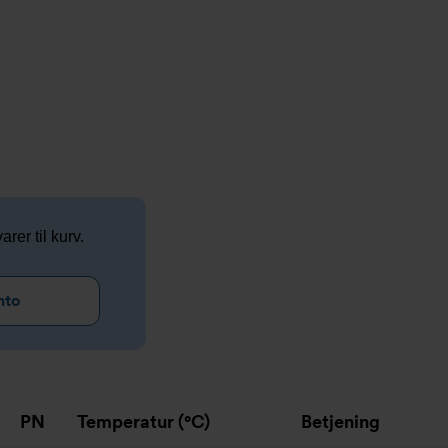
arer til kurv.
nto
PN
Temperatur (°C)
Betjening