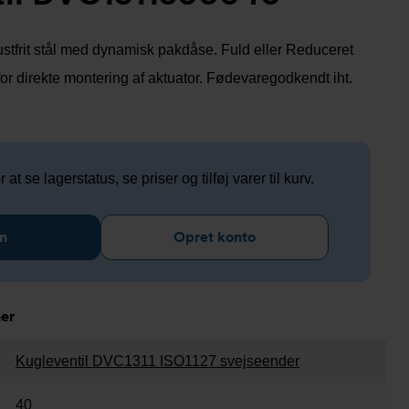
 rustfrit stål med dynamisk pakdåse. Fuld eller Reduceret
for direkte montering af aktuator. Fødevaregodkendt iht.
 at se lagerstatus, se priser og tilføj varer til kurv.
n
Opret konto
ner
Kugleventil DVC1311 ISO1127 svejseender
40