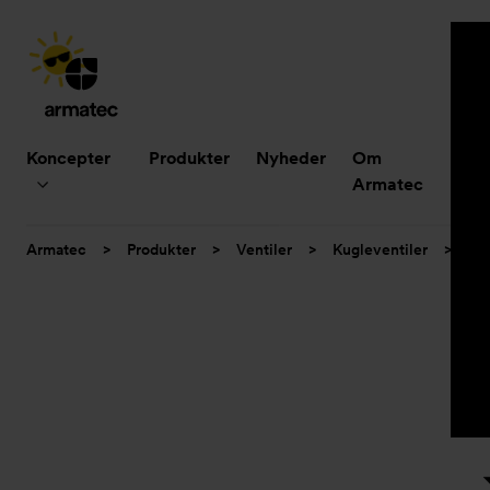
Hovedmenu
Koncepter
Produkter
Nyheder
Om
B
Armatec
Du
Armatec
>
Produkter
>
Ventiler
>
Kugleventiler
>
3-d
er
her: