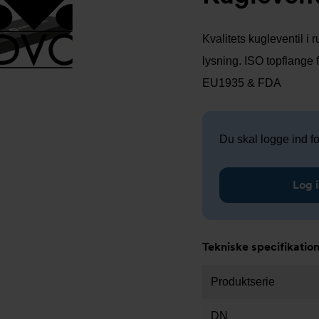
Kvalitets kugleventil i
lysning. ISO topflange 
EU1935 & FDA
Du skal logge ind for
Log i
Tekniske specifikatio
Produktserie
DN