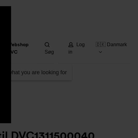
Hjæ
Webshop
Log
🇩🇰 Danmark
DVC
Søg
in
DVC1311500040
ind what you are looking for
til DVC1311500040