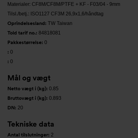
Materialer: CF8M/CF8M/PTFE + KF - F03/04 - 9mm
Tilsl./betj.: ISO1127 CF3M 26,9x1,6/håndtag
Oprindelsesland:
TW Taiwan
Told tarif no.:
84818081
Pakkestørrelse:
0
:
0
:
0
Mål og vægt
Netto vægt i (kg):
0.85
Bruttovægt i (kg):
0.893
DN:
20
Tekniske data
Antal tilslutninger:
2