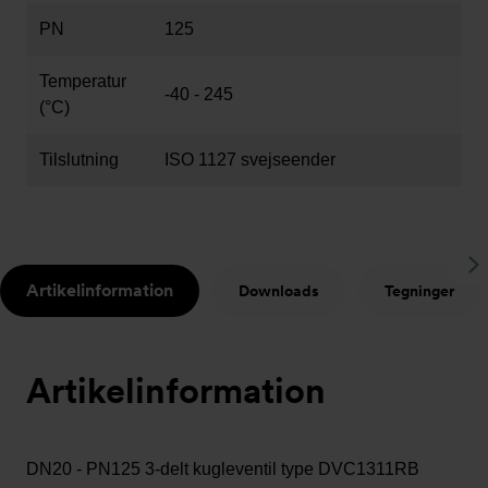
PN
125
Temperatur
-40 - 245
(°C)
Tilslutning
ISO 1127 svejseender
S
Artikelinformation
Downloads
Tegninger
t
Artikelinformation
DN20 - PN125 3-delt kugleventil type DVC1311RB