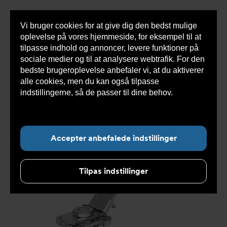
Vi bruger cookies for at give dig den bedst mulige
Sho
oplevelse på vores hjemmeside, for eksempel til at
cont
tilpasse indhold og annoncer, levere funktioner på
sociale medier og til at analysere webtrafik. For den
bedste brugeroplevelse anbefaler vi, at du aktiverer
Du
Armatec
>
Produkter
>
Ventiler
>
Kugleventiler
alle cookies, men du kan også tilpasse
er
>
3-delt
>
Kugleventil DVC1311 ISO1127 svejseender
>
her:
Kugleventil DVC1311500020
indstillingerne, så de passer til dine behov.
Læs
mere om cookies her.
Accepter anbefalede indstillinger
Tilpas indstillinger