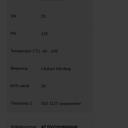
25
125
-40 - 245
Låsbart håndtag
34
ISO 1127 svejseender
AT DVC1311500026