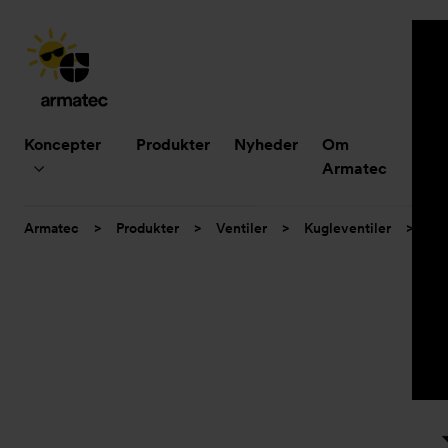
Hovedmenu
Koncepter
Produkter
Nyheder
Om
B
Armatec
Du
Armatec
>
Produkter
>
Ventiler
>
Kugleventiler
>
3-d
er
her: