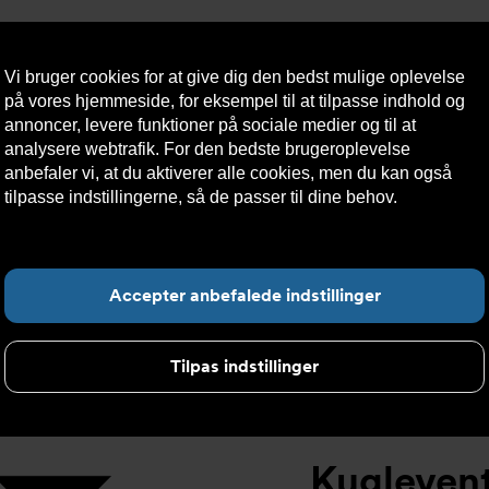
Vi bruger cookies for at give dig den bedst mulige oplevelse
på vores hjemmeside, for eksempel til at tilpasse indhold og
annoncer, levere funktioner på sociale medier og til at
analysere webtrafik. For den bedste brugeroplevelse
æredygtighed
Kontakt
Teknisk
Kundeservice
anbefaler vi, at du aktiverer alle cookies, men du kan også
os
hjælp
tilpasse indstillingerne, så de passer til dine behov.
Læs mere
om cookies her.
elt
>
Kugleventil DVC1310 Gevind tilslutning
>
Kugleventil DV
F
Accepter anbefalede indstillinger
Tilpas indstillinger
Kugleven