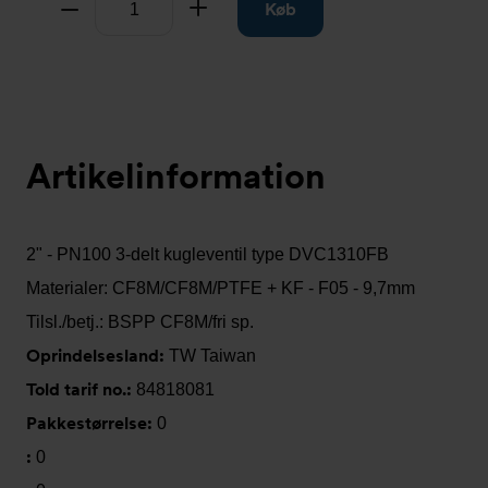
Tag fra
Læg til
Køb
Artikelinformation
2" - PN100 3-delt kugleventil type DVC1310FB
Materialer: CF8M/CF8M/PTFE + KF - F05 - 9,7mm
Tilsl./betj.: BSPP CF8M/fri sp.
Oprindelsesland:
TW Taiwan
Told tarif no.:
84818081
Pakkestørrelse:
0
:
0