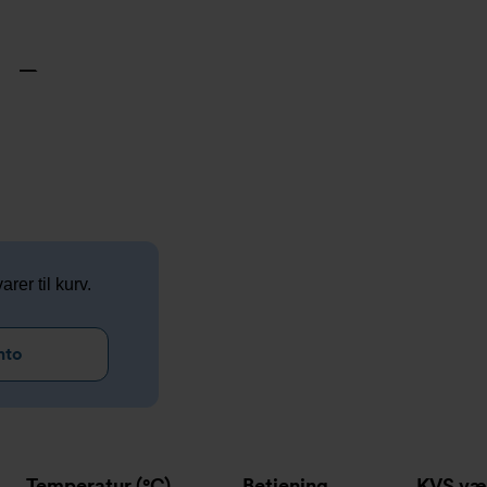
arer til kurv.
nto
Temperatur (°C)
Betjening
KVS væ