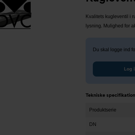
Kvalitets kugleventil i
lysning. Mulighed for
Du skal logge ind for
Log i
Tekniske specifikatio
Produktserie
DN