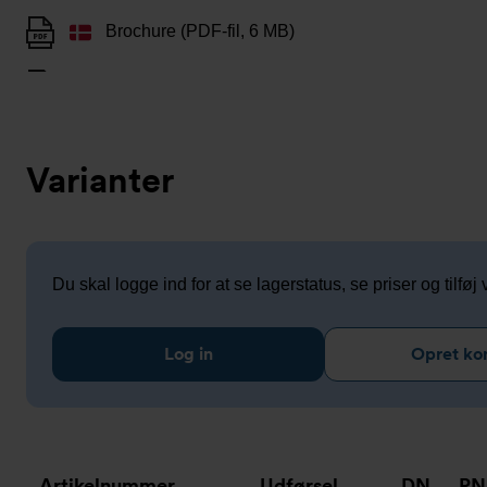
Brochure (PDF-fil, 6 MB)
Varianter
Du skal logge ind for at se lagerstatus, se priser og tilføj v
Log in
Opret ko
Artikelnummer
Udførsel
DN
PN