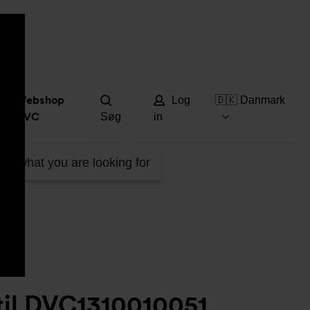
Hjæ
Webshop
Log
🇩🇰 Danmark
DVC
Søg
in
C1310010051
ind what you are looking for
til DVC1310010051