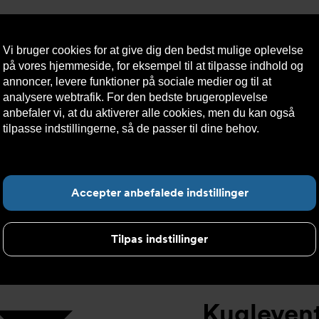
Vi bruger cookies for at give dig den bedst mulige oplevelse
på vores hjemmeside, for eksempel til at tilpasse indhold og
annoncer, levere funktioner på sociale medier og til at
analysere webtrafik. For den bedste brugeroplevelse
æredygtighed
Kontakt
Teknisk
Kundeservice
anbefaler vi, at du aktiverer alle cookies, men du kan også
os
hjælp
tilpasse indstillingerne, så de passer til dine behov.
Læs mere
om cookies her.
elt
>
Kugleventil DVC1310 Gevind tilslutning
>
Kugleventil D
F
Accepter anbefalede indstillinger
Tilpas indstillinger
Kugleven