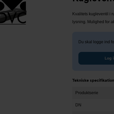
Kvalitets kugleventil i
lysning. Mulighed for
Du skal logge ind for
Log i
Tekniske specifikatio
Produktserie
DN