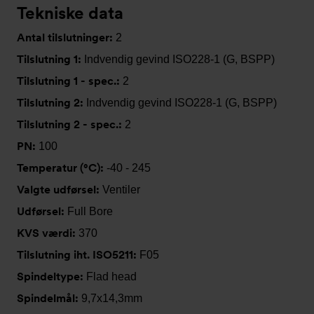
Tekniske data
Antal tilslutninger:
2
Tilslutning 1:
Indvendig gevind ISO228-1 (G, BSPP)
Tilslutning 1 - spec.:
2
Tilslutning 2:
Indvendig gevind ISO228-1 (G, BSPP)
Tilslutning 2 - spec.:
2
PN:
100
Temperatur (°C):
-40 - 245
Valgte udførsel:
Ventiler
Udførsel:
Full Bore
KVS værdi:
370
Tilslutning iht. ISO5211:
F05
Spindeltype:
Flad head
Spindelmål:
9,7x14,3mm