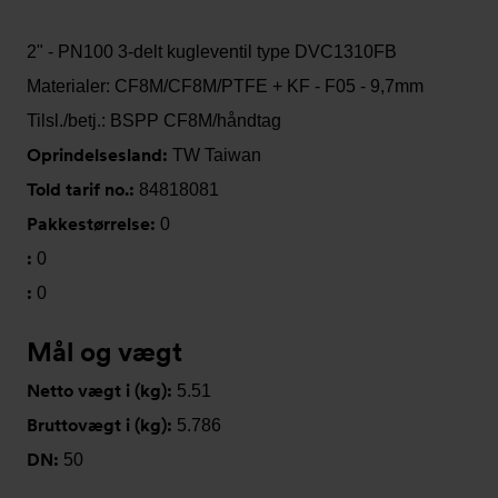
2" - PN100 3-delt kugleventil type DVC1310FB
Materialer: CF8M/CF8M/PTFE + KF - F05 - 9,7mm
Tilsl./betj.: BSPP CF8M/håndtag
Oprindelsesland:
TW Taiwan
Told tarif no.:
84818081
Pakkestørrelse:
0
:
0
:
0
Mål og vægt
Netto vægt i (kg):
5.51
Bruttovægt i (kg):
5.786
DN:
50