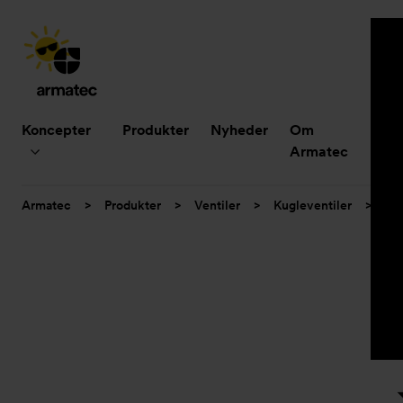
Hovedmenu
Koncepter
Produkter
Nyheder
Om
B
Armatec
Du
Armatec
>
Produkter
>
Ventiler
>
Kugleventiler
>
3-d
er
her: