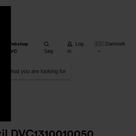
Hjæ
Webshop
Log
🇩🇰 Danmark
DVC
Søg
in
VC1310010050
ind what you are looking for
til DVC1310010050