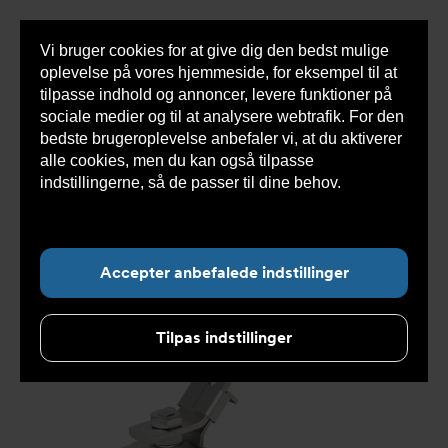
Vi bruger cookies for at give dig den bedst mulige
Sho
oplevelse på vores hjemmeside, for eksempel til at
cont
tilpasse indhold og annoncer, levere funktioner på
sociale medier og til at analysere webtrafik. For den
bedste brugeroplevelse anbefaler vi, at du aktiverer
Du
Armatec
>
Produkter
>
Ventiler
>
Kugleventiler
alle cookies, men du kan også tilpasse
er
>
3-delt
>
Kugleventil DVC1310 Gevind tilslutning
>
her:
Kugleventil DVC1310010041
indstillingerne, så de passer til dine behov.
Læs
mere om cookies her.
Accepter anbefalede indstillinger
Tilpas indstillinger