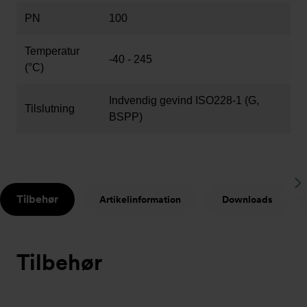
PN
100
Temperatur
-40 - 245
(°C)
Indvendig gevind ISO228-1 (G,
Tilslutning
BSPP)
S
Tilbehør
Artikelinformation
Downloads
t
Tilbehør