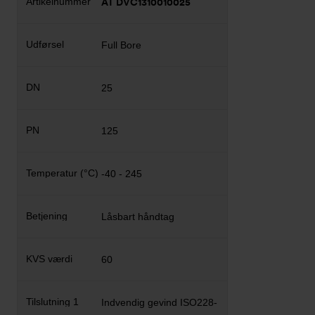
AT DVC1310010025
Full Bore
25
125
-40 - 245
Låsbart håndtag
60
Indvendig gevind ISO228-