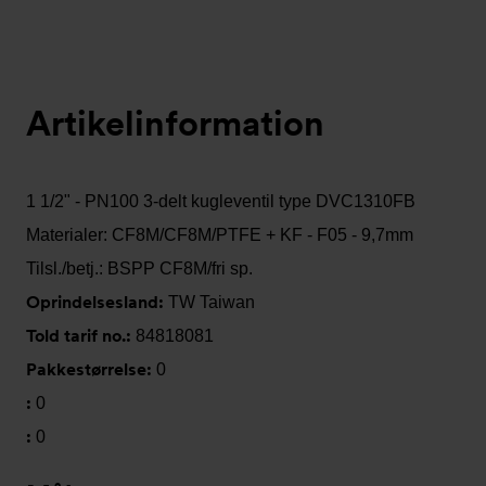
Artikelinformation
1 1/2" - PN100 3-delt kugleventil type DVC1310FB
Materialer: CF8M/CF8M/PTFE + KF - F05 - 9,7mm
Tilsl./betj.: BSPP CF8M/fri sp.
Oprindelsesland:
TW Taiwan
Told tarif no.:
84818081
Pakkestørrelse:
0
:
0
:
0