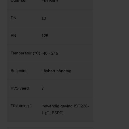
Full Bore
10
125
-40 - 245
Låsbart håndtag
7
Indvendig gevind ISO228-
1 (G, BSPP)