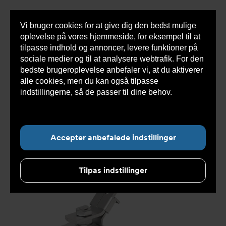
Vi bruger cookies for at give dig den bedst mulige
Sho
oplevelse på vores hjemmeside, for eksempel til at
cont
tilpasse indhold og annoncer, levere funktioner på
sociale medier og til at analysere webtrafik. For den
bedste brugeroplevelse anbefaler vi, at du aktiverer
Du
Armatec
>
Produkter
>
Ventiler
>
Kugleventiler
alle cookies, men du kan også tilpasse
er
>
3-delt
>
Kugleventil DVC1310 Gevind tilslutning
>
her:
Kugleventil DVC1310000050
indstillingerne, så de passer til dine behov.
Læs
mere om cookies her.
Accepter anbefalede indstillinger
Tilpas indstillinger