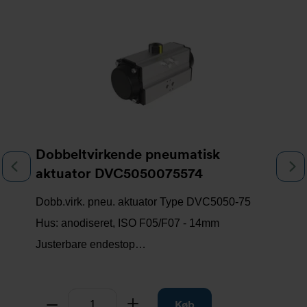
Slideshow
Dobbeltvirkende pneumatisk
Previous
N
aktuator DVC5050075574
Dobb.virk. pneu. aktuator Type DVC5050-75
Hus: anodiseret, ISO F05/F07 - 14mm
Justerbare endestop…
Antal
Tag fra
Læg til
Køb