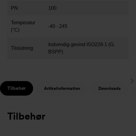
PN
100
Temperatur
-40 - 245
(°C)
Indvendig gevind ISO228-1 (G,
Tilslutning
BSPP)
S
Tilbehør
Artikelinformation
Downloads
t
Tilbehør