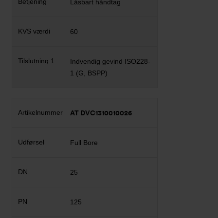
Låsbart håndtag
60
Indvendig gevind ISO228-
1 (G, BSPP)
AT DVC1310010026
Full Bore
25
125