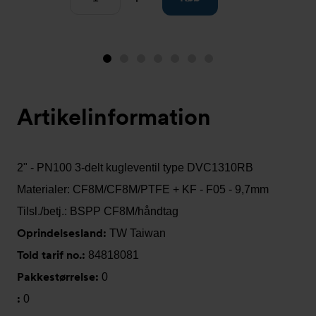
Image
Image
Image
Image
Image
Image
Image
1
2
3
4
5
6
7
(is
Artikelinformation
showing)
2" - PN100 3-delt kugleventil type DVC1310RB
Materialer: CF8M/CF8M/PTFE + KF - F05 - 9,7mm
Tilsl./betj.: BSPP CF8M/håndtag
Oprindelsesland:
TW Taiwan
Told tarif no.:
84818081
Pakkestørrelse:
0
:
0