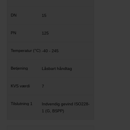
15
125
-40 - 245
Låsbart håndtag
7
Indvendig gevind ISO228-
1 (G, BSPP)