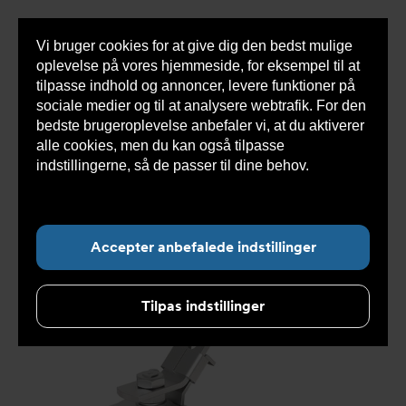
Vi bruger cookies for at give dig den bedst mulige
Sho
oplevelse på vores hjemmeside, for eksempel til at
cont
tilpasse indhold og annoncer, levere funktioner på
sociale medier og til at analysere webtrafik. For den
bedste brugeroplevelse anbefaler vi, at du aktiverer
Du
Armatec
>
Produkter
>
Ventiler
>
Kugleventiler
alle cookies, men du kan også tilpasse
er
>
3-delt
>
Kugleventil DVC1310 Gevind tilslutning
>
her:
Kugleventil DVC1310000032
indstillingerne, så de passer til dine behov.
Læs
mere om cookies her.
Accepter anbefalede indstillinger
Tilpas indstillinger