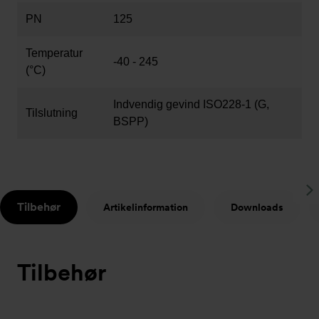
PN
125
Temperatur
-40 - 245
(°C)
Indvendig gevind ISO228-1 (G,
Tilslutning
BSPP)
S
Tilbehør
Artikelinformation
Downloads
t
Tilbehør