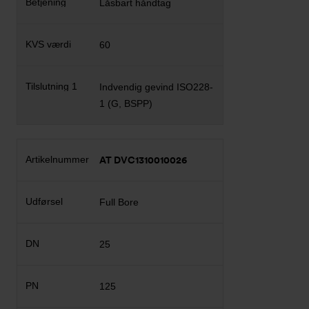
Låsbart håndtag
60
Indvendig gevind ISO228-
1 (G, BSPP)
AT DVC1310010026
Full Bore
25
125