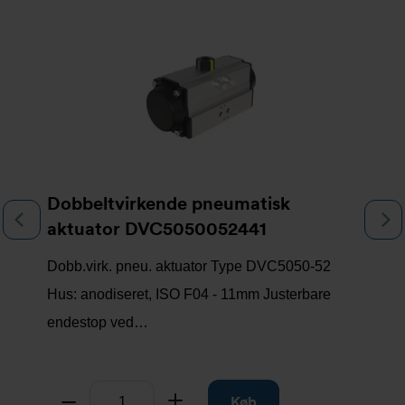
Slideshow
Dobbeltvirkende pneumatisk
Previous
N
aktuator DVC5050052441
Dobb.virk. pneu. aktuator Type DVC5050-52
Hus: anodiseret, ISO F04 - 11mm Justerbare
endestop ved…
Antal
Tag fra
Læg til
Køb