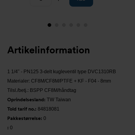
Image
Image
Image
Image
Image
Image
1
2
3
4
5
6
(is
Artikelinformation
showing)
1 1/4" - PN125 3-delt kugleventil type DVC1310RB
Materialer: CF8M/CF8M/PTFE + KF - F04 - 8mm
Tilsl./betj.: BSPP CF8M/håndtag
Oprindelsesland:
TW Taiwan
Told tarif no.:
84818081
Pakkestørrelse:
0
:
0