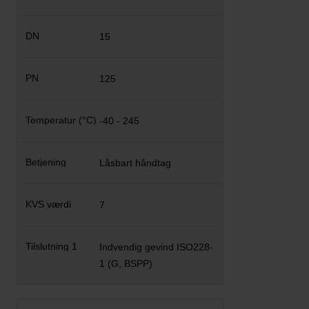
15
125
-40 - 245
Låsbart håndtag
7
Indvendig gevind ISO228-
1 (G, BSPP)