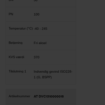
50
100
-40 - 245
Fri aksel
370
Indvendig gevind ISO228-
1 (G, BSPP)
AT DVC1310000015