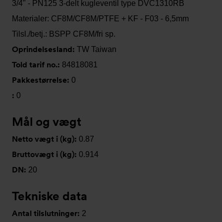
3/4" - PN125 3-delt kugleventil type DVC1310RB
Materialer: CF8M/CF8M/PTFE + KF - F03 - 6,5mm
Tilsl./betj.: BSPP CF8M/fri sp.
Oprindelsesland:
TW Taiwan
Told tarif no.:
84818081
Pakkestørrelse:
0
:
0
Mål og vægt
Netto vægt i (kg):
0.87
Bruttovægt i (kg):
0.914
DN:
20
Tekniske data
Antal tilslutninger:
2