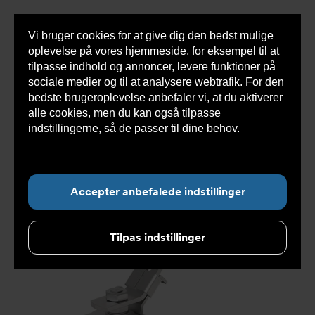
Vi bruger cookies for at give dig den bedst mulige
Sho
oplevelse på vores hjemmeside, for eksempel til at
cont
tilpasse indhold og annoncer, levere funktioner på
sociale medier og til at analysere webtrafik. For den
bedste brugeroplevelse anbefaler vi, at du aktiverer
Du
Armatec
>
Produkter
>
Ventiler
>
Kugleventiler
alle cookies, men du kan også tilpasse
er
>
3-delt
>
Kugleventil DVC1310 Gevind tilslutning
>
her:
Kugleventil DVC1310000021
indstillingerne, så de passer til dine behov.
Læs
mere om cookies her.
Accepter anbefalede indstillinger
Tilpas indstillinger