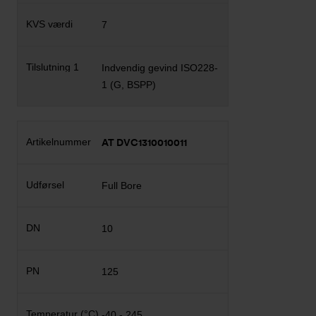
7
Indvendig gevind ISO228-
1 (G, BSPP)
AT DVC1310010011
Full Bore
10
125
-40 - 245