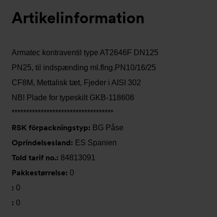
Artikelinformation
Armatec kontraventil type AT2646F DN125
PN25, til indspænding ml.flng.PN10/16/25
CF8M, Mettalisk tæt, Fjeder i AISI 302
NB! Plade for typeskilt GKB-118608
***********************************
RSK förpackningstyp:
BG Påse
Oprindelsesland:
ES Spanien
Told tarif no.:
84813091
Pakkestørrelse:
0
:
0
:
0