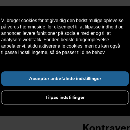
Vi bruger cookies for at give dig den bedst mulige oplevelse
på vores hjemmeside, for eksempel til at tilpasse indhold og
annoncer, levere funktioner på sociale medier og til at
analysere webtrafik. For den bedste brugeroplevelse
æredygtighed
Kontakt
Teknisk
Kundeservice
anbefaler vi, at du aktiverer alle cookies, men du kan også
os
hjælp
tilpasse indstillingerne, så de passer til dine behov.
Læs mere
om cookies her.
ntraklapventil
>
Kontraventil AT2646
>
Kontraventil KV4402125
F
Accepter anbefalede indstillinger
Tilpas indstillinger
Kontrave