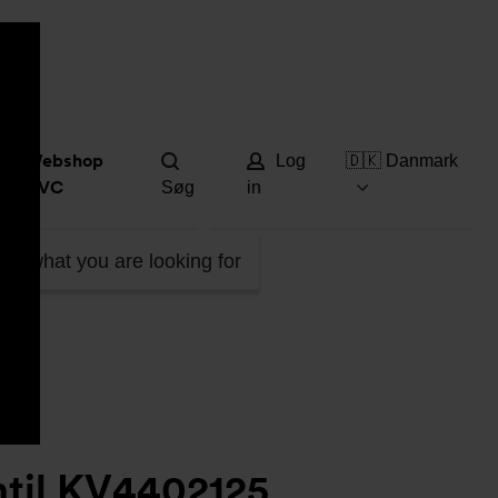
Hjæ
Webshop
Log
🇩🇰 Danmark
DVC
Søg
in
ind what you are looking for
ntil KV4402125