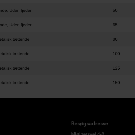
ende, Uden fjeder
50
ende, Uden fjeder
65
etalisk tættende
80
etalisk tættende
100
etalisk tættende
125
etalisk tættende
150
Besøgsadresse
Armatec
A/S
Mjølnersvej 4-8