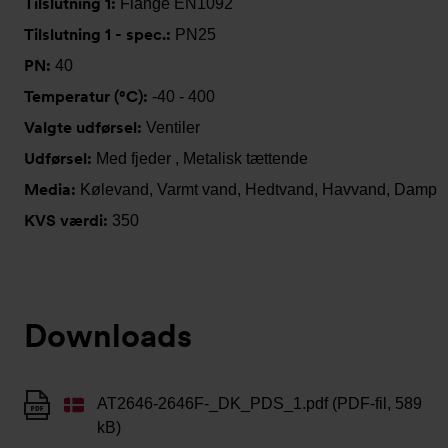
Tilslutning 1:
Flange EN1092
Tilslutning 1 - spec.:
PN25
PN:
40
Temperatur (°C):
-40 - 400
Valgte udførsel:
Ventiler
Udførsel:
Med fjeder , Metalisk tættende
Media:
Kølevand, Varmt vand, Hedtvand, Havvand, Damp
KVS værdi:
350
Downloads
AT2646-2646F-_DK_PDS_1.pdf (PDF-fil, 589
kB)