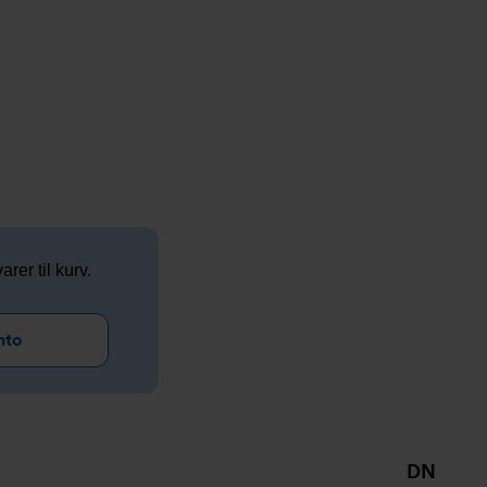
arer til kurv.
nto
DN