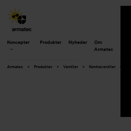
Hovedmenu
Koncepter
Produkter
Nyheder
Om
B
Armatec
Du
Armatec
>
Produkter
>
Ventiler
>
Kontraventiler
>
Ko
er
her: