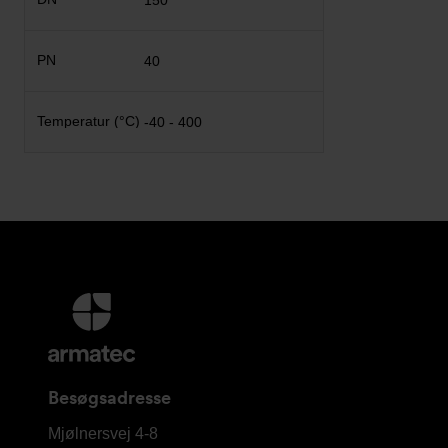
40
-40 - 400
Yderligere
information
og
kontaktoplysninger
Besøgsadresse
Armatec
Mjølnersvej 4-8