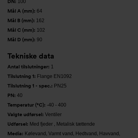
DN:
100
Mål A (mm):
64
Mål B (mm):
162
Mål C (mm):
102
Mål D (mm):
90
Tekniske data
Antal tilslutninger:
1
Tilslutning 1:
Flange EN1092
Tilslutning 1 - spec.:
PN25
PN:
40
Temperatur (°C):
-40 - 400
Valgte udførsel:
Ventiler
Udførsel:
Med fjeder , Metalisk tættende
Media:
Kølevand, Varmt vand, Hedtvand, Havvand,