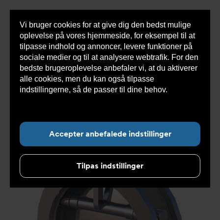
Vi bruger cookies for at give dig den bedst mulige
Sho
oplevelse på vores hjemmeside, for eksempel til at
cont
tilpasse indhold og annoncer, levere funktioner på
sociale medier og til at analysere webtrafik. For den
bedste brugeroplevelse anbefaler vi, at du aktiverer
Du
Armatec
>
Produkter
>
Ventiler
>
Kontraventiler
alle cookies, men du kan også tilpasse
er
>
Kontraklapventil
>
Kontraventil AT2646
>
her:
Kontraventil KV4402100
indstillingerne, så de passer til dine behov.
Læs
mere om cookies her.
Accepter anbefalede indstillinger
Tilpas indstillinger