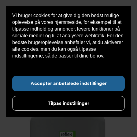
Vi bruger cookies for at give dig den bedst mulige
Sho
oplevelse på vores hjemmeside, for eksempel til at
cont
tilpasse indhold og annoncer, levere funktioner på
sociale medier og til at analysere webtrafik. For den
bedste brugeroplevelse anbefaler vi, at du aktiverer
Du
Armatec
>
Produkter
>
Ekspansionssystemer
>
alle cookies, men du kan også tilpasse
er
Kompressorstyret
>
Kompressorens sekundære
her:
beholder
>
Reflexomat beholder AT8300EF
>
indstillingerne, så de passer til dine behov.
Læs
Sekundær beholder til kompressorstyret trykhold
mere om cookies her.
AT8300EF800
Accepter anbefalede indstillinger
Tilpas indstillinger