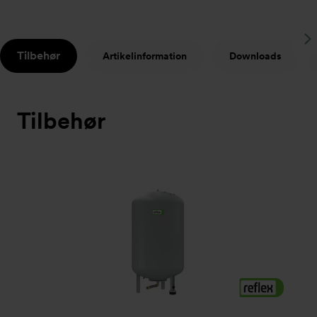
S
Tilbehør
Artikelinformation
Downloads
t
Tilbehør