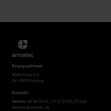
Yderligere
information
og
kontaktoplysninger
Besøgsadresse
Armatec
Mjølnersvej 4-8
A/S
DK-2600
Glostrup
Kontakt
Telefon:
46 96 00 00 | 75 72 33 00 | E-mail:
armatec@armatec.dk