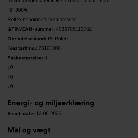
Sekundærbeholder til Reflexomat - 6 bar - 800 L
RF 800/6
Reflex beholder for kompressor
GTIN/EAN-nummer:
4036705112782
Oprindelsesland:
PL Polen
Told tarif no.:
73101000
Pakkestørrelse:
0
:
0
:
0
:
0
Energi- og miljøerklæring
Reach date:
12-06-2026
Mål og vægt