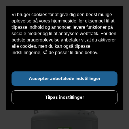
Vi bruger cookies for at give dig den bedst mulige
Sho
oplevelse på vores hjemmeside, for eksempel til at
cont
tilpasse indhold og annoncer, levere funktioner på
sociale medier og til at analysere webtrafik. For den
bedste brugeroplevelse anbefaler vi, at du aktiverer
Du
Armatec
>
Produkter
>
Ekspansionssystemer
>
alle cookies, men du kan også tilpasse
er
Kompressorstyret
>
Kompressorens sekundære
her:
beholder
>
Reflexomat beholder AT8300EF
>
indstillingerne, så de passer til dine behov.
Læs
Sekundær beholder til kompressorstyret trykhold
mere om cookies her.
AT8300EF1500
Accepter anbefalede indstillinger
Tilpas indstillinger