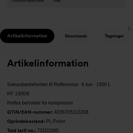
Hovedmateriale
Stål
S
Artikelinformation
Downloads
Tegninger
t
Artikelinformation
Sekundærbeholder til Reflexomat - 6 bar - 1500 L
RF 1500/6
Reflex beholder for kompressor
GTIN/EAN-nummer:
4036705113208
Oprindelsesland:
PL Polen
Told tarif no.:
73101000