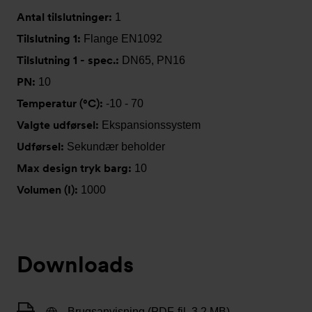
Antal tilslutninger:
1
Tilslutning 1:
Flange EN1092
Tilslutning 1 - spec.:
DN65, PN16
PN:
10
Temperatur (°C):
-10 - 70
Valgte udførsel:
Ekspansionssystem
Udførsel:
Sekundær beholder
Max design tryk barg:
10
Volumen (I):
1000
Downloads
Brugsanvisning (PDF-fil, 3,2 MB)