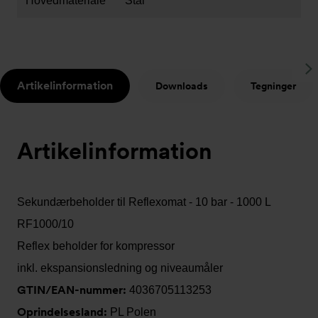
Hovedmateriale
Stål
S
Artikelinformation
Downloads
Tegninger
t
Artikelinformation
Sekundærbeholder til Reflexomat - 10 bar - 1000 L
RF1000/10
Reflex beholder for kompressor
inkl. ekspansionsledning og niveaumåler
GTIN/EAN-nummer:
4036705113253
Oprindelsesland:
PL Polen