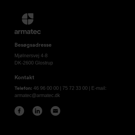
Yderligere
information
og
kontaktoplysninger
Besøgsadresse
Armatec
Mjølnersvej 4-8
A/S
DK-2600
Glostrup
Kontakt
Telefon:
46 96 00 00 | 75 72 33 00 | E-mail:
armatec@armatec.dk