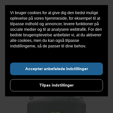
Vi bruger cookies for at give dig den bedst mulige
Sho
oplevelse på vores hjemmeside, for eksempel til at
cont
tilpasse indhold og annoncer, levere funktioner på
sociale medier og til at analysere webtrafik. For den
bedste brugeroplevelse anbefaler vi, at du aktiverer
Du
Armatec
>
Produkter
>
Ekspansionssystemer
>
alle cookies, men du kan også tilpasse
er
Kompressorstyret
>
Kompressorens sekundære
her:
beholder
>
Reflexomat beholder AT8300EF
>
indstillingerne, så de passer til dine behov.
Læs
Sekundær beholder til kompressorstyret trykhold
mere om cookies her.
AT8300EF1000-10
Accepter anbefalede indstillinger
Tilpas indstillinger