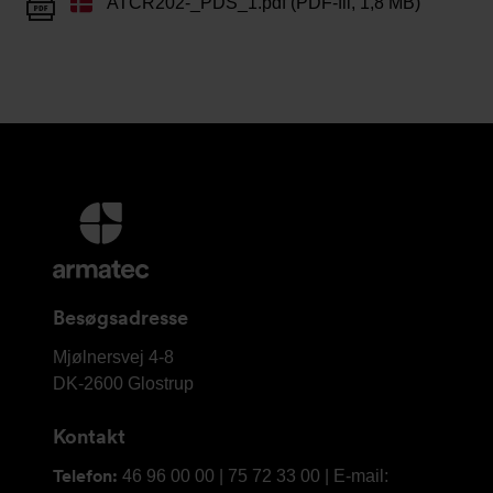
ATCR202-_PDS_1.pdf (PDF-fil, 1,8 MB)
Yderligere
information
og
kontaktoplysninger
Besøgsadresse
Armatec
Mjølnersvej 4-8
A/S
DK-2600
Glostrup
Kontakt
Telefon:
46 96 00 00 | 75 72 33 00 | E-mail: