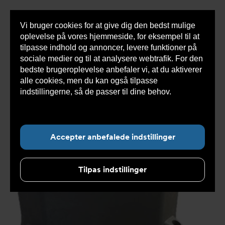
Vi bruger cookies for at give dig den bedst mulige
Sho
oplevelse på vores hjemmeside, for eksempel til at
cont
tilpasse indhold og annoncer, levere funktioner på
sociale medier og til at analysere webtrafik. For den
bedste brugeroplevelse anbefaler vi, at du aktiverer
Du
Armatec
>
Produkter
>
Automatisering aktuatorer og
alle cookies, men du kan også tilpasse
er
gear
>
Ventiler og aktuatorer
>
Ventiler med elektrisk
her:
aktuator
>
Elektrisk aktuator CR
indstillingerne, så de passer til dine behov.
Læs
mere om cookies her.
Accepter anbefalede indstillinger
Tilpas indstillinger